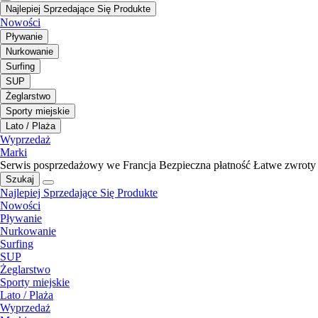
Najlepiej Sprzedające Się Produkte
Nowości
Pływanie
Nurkowanie
Surfing
SUP
Żeglarstwo
Sporty miejskie
Lato / Plaża
Wyprzedaż
Marki
Serwis posprzedażowy we Francja
Bezpieczna płatność
Łatwe zwroty
Szukaj
Najlepiej Sprzedające Się Produkte
Nowości
Pływanie
Nurkowanie
Surfing
SUP
Żeglarstwo
Sporty miejskie
Lato / Plaża
Wyprzedaż