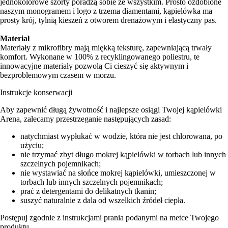
jednokolorowe szorty poradzą sobie ze wszystkim. Prosto ozdobione
naszym monogramem i logo z trzema diamentami, kąpielówka ma
prosty krój, tylnią kieszeń z otworem drenażowym i elastyczny pas.
Materiał
Materiały z mikrofibry mają miękką teksturę, zapewniającą trwały
komfort. Wykonane w 100% z recyklingowanego poliestru, te
innowacyjne materiały pozwolą Ci cieszyć się aktywnym i
bezproblemowym czasem w morzu.
Instrukcje konserwacji
Aby zapewnić długą żywotność i najlepsze osiągi Twojej kąpielówki
Arena, zalecamy przestrzeganie następujących zasad:
natychmiast wypłukać w wodzie, która nie jest chlorowana, po
użyciu;
nie trzymać zbyt długo mokrej kąpielówki w torbach lub innych
szczelnych pojemnikach;
nie wystawiać na słońce mokrej kąpielówki, umieszczonej w
torbach lub innych szczelnych pojemnikach;
prać z detergentami do delikatnych tkanin;
suszyć naturalnie z dala od wszelkich źródeł ciepła.
Postępuj zgodnie z instrukcjami prania podanymi na metce Twojego
produktu.