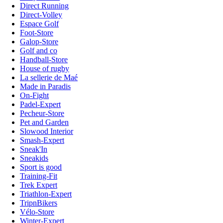
Direct Running
Direct-Volley
Espace Golf
Foot-Store
Galop-Store
Golf and co
Handball-Store
House of rugby
La sellerie de Maé
Made in Paradis
On-Fight
Padel-Expert
Pecheur-Store
Pet and Garden
Slowood Interior
Smash-Expert
Sneak'In
Sneakids
Sport is good
Training-Fit
Trek Expert
Triathlon-Expert
TripnBikers
Vélo-Store
Winter-Expert