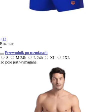
+13
Rozmiar
*
Przewodnik po rozmiarach
S
M
24h
L
24h
XL
2XL
To pole jest wymagane