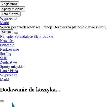
Żeglarstwo
Sporty miejskie
Lato / Plaża
Wyprzedaż
Marki
Serwis posprzedażowy we Francja
Bezpieczna płatność
Łatwe zwroty
Szukaj
Najlepiej Sprzedające Się Produkte
Nowości
Pływanie
Nurkowanie
Surfing
SUP
Żeglarstwo
Sporty miejskie
Lato / Plaża
Wyprzedaż
Marki
Dodawanie do koszyka...