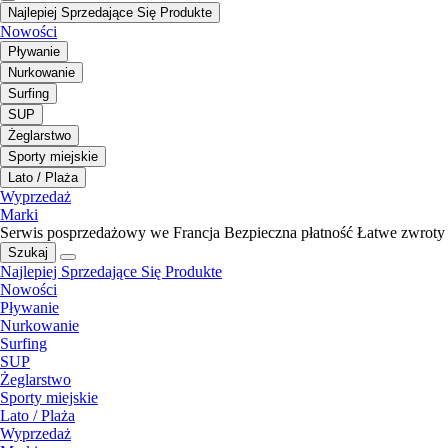
Najlepiej Sprzedające Się Produkte
Nowości
Pływanie
Nurkowanie
Surfing
SUP
Żeglarstwo
Sporty miejskie
Lato / Plaża
Wyprzedaż
Marki
Serwis posprzedażowy we Francja
Bezpieczna płatność
Łatwe zwroty
Szukaj
Najlepiej Sprzedające Się Produkte
Nowości
Pływanie
Nurkowanie
Surfing
SUP
Żeglarstwo
Sporty miejskie
Lato / Plaża
Wyprzedaż