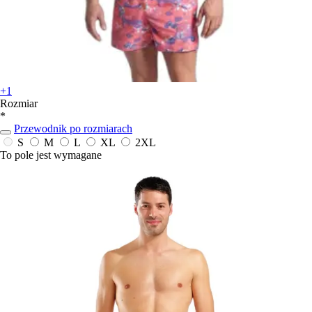
+1
Rozmiar
*
Przewodnik po rozmiarach
S
M
L
XL
2XL
To pole jest wymagane