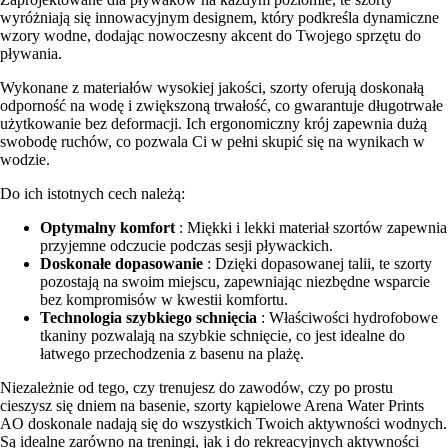
wyróżniają się innowacyjnym designem, który podkreśla dynamiczne
wzory wodne, dodając nowoczesny akcent do Twojego sprzętu do
pływania.
Wykonane z materiałów wysokiej jakości, szorty oferują doskonałą
odporność na wodę i zwiększoną trwałość, co gwarantuje długotrwałe
użytkowanie bez deformacji. Ich ergonomiczny krój zapewnia dużą
swobodę ruchów, co pozwala Ci w pełni skupić się na wynikach w
wodzie.
Do ich istotnych cech należą:
Optymalny komfort
: Miękki i lekki materiał szortów zapewnia
przyjemne odczucie podczas sesji pływackich.
Doskonałe dopasowanie
: Dzięki dopasowanej talii, te szorty
pozostają na swoim miejscu, zapewniając niezbędne wsparcie
bez kompromisów w kwestii komfortu.
Technologia szybkiego schnięcia
: Właściwości hydrofobowe
tkaniny pozwalają na szybkie schnięcie, co jest idealne do
łatwego przechodzenia z basenu na plażę.
Niezależnie od tego, czy trenujesz do zawodów, czy po prostu
cieszysz się dniem na basenie, szorty kąpielowe Arena Water Prints
AO doskonale nadają się do wszystkich Twoich aktywności wodnych.
Są idealne zarówno na treningi, jak i do rekreacyjnych aktywności