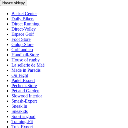
Nasze sklepy
Basket Center
Daily Bikers
Direct Running
Direct-Volley
Espace Golf
Foot-Store
Galop-Store
Golf and co
Handball-Store
House of rugby
La sellerie de Maé
Made in Paradis
On-Fight
Padel-Expert
Pecheur-Store
Pet and Garden
Slowood Interior
Smash-Expert
Sneak'In
Sneakids
Sport is good
Training-Fit
Trek Expert