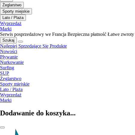
Żeglarstwo
Sporty miejskie
Lato / Plaża
Wyprzedaż
Marki
Serwis posprzedażowy we Francja
Bezpieczna płatność
Łatwe zwroty
Szukaj
Najlepiej Sprzedające Się Produkte
Nowości
Pływanie
Nurkowanie
Surfing
SUP
Żeglarstwo
Sporty miejskie
Lato / Plaża
Wyprzedaż
Marki
Dodawanie do koszyka...