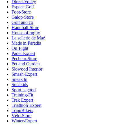
Direct-Volley
Espace Golf
Foot-Store
Galop-Store
Golf and co
Handball-Store
House of rugby
La sellerie de Maé
Made in Paradis
On-Fight
Padel-Expert
Pecheur-Store
Pet and Garden
Slowood Interior
Smash-Expert
Sneak'In
Sneakids
Sport is good
Training-Fit
Trek Expert
Triathlon-Expert
TripnBikers
Vélo-Store
Winter-Expert