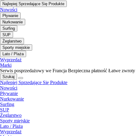
Najlepiej Sprzedające Się Produkte
Nowości
Pływanie
Nurkowanie
Surfing
SUP
Żeglarstwo
Sporty miejskie
Lato / Plaża
Wyprzedaż
Marki
Serwis posprzedażowy we Francja
Bezpieczna płatność
Łatwe zwroty
Szukaj
Najlepiej Sprzedające Się Produkte
Nowości
Pływanie
Nurkowanie
Surfing
SUP
Żeglarstwo
Sporty miejskie
Lato / Plaża
Wyprzedaż