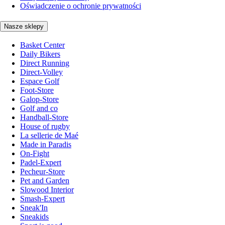
Oświadczenie o ochronie prywatności
Nasze sklepy
Basket Center
Daily Bikers
Direct Running
Direct-Volley
Espace Golf
Foot-Store
Galop-Store
Golf and co
Handball-Store
House of rugby
La sellerie de Maé
Made in Paradis
On-Fight
Padel-Expert
Pecheur-Store
Pet and Garden
Slowood Interior
Smash-Expert
Sneak'In
Sneakids