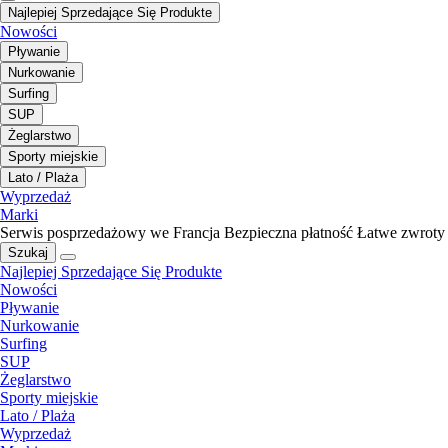
Najlepiej Sprzedające Się Produkte
Nowości
Pływanie
Nurkowanie
Surfing
SUP
Żeglarstwo
Sporty miejskie
Lato / Plaża
Wyprzedaż
Marki
Serwis posprzedażowy we Francja
Bezpieczna płatność
Łatwe zwroty
Szukaj
Najlepiej Sprzedające Się Produkte
Nowości
Pływanie
Nurkowanie
Surfing
SUP
Żeglarstwo
Sporty miejskie
Lato / Plaża
Wyprzedaż