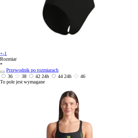
+-1
Rozmiar
*
Przewodnik po rozmiarach
36
38
42
24h
44
24h
46
To pole jest wymagane