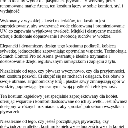
Pro to idealny wybór dla pasjonatek pływania. Stworzony przez
renomowaną markę Arena, ten kostium łączy w sobie komfort, styl i
wydajność.
Wykonany z wysokiej jakości materiałów, ten kostium jest
zaprojektowany, aby wytrzymać wodę chlorowaną i promieniowanie
UV, co zapewnia wyjątkową trwałość. Miękki i elastyczny materiał
oferuje doskonałe dopasowanie i swobodę ruchów w wodzie.
Elegancki i dynamiczny design tego kostiumu podkreśli kobiecą
sylwetkę, jednocześnie zapewniając optymalne wsparcie. Technologia
Scratch Control Pro od Arena gwarantuje idealne trzymanie i
dostosowanie dzięki regulowanym ramiączkom i zapięciu z tyłu.
Niezależnie od tego, czy pływasz wyczynowo, czy dla przyjemności,
ten kostium pozwoli Ci skupić się na ruchach i osiągach, bez obaw o
swoje ubranie. Ergonomiczny krój i płaskie szwy zmniejszają opór w
wodzie, poprawiając tym samym Twoją prędkość i efektywność.
Ten kostium kąpielowy jest specjalnie zaprojektowany dla kobiet,
oferując wsparcie i komfort dostosowane do ich sylwetki. Jest również
dostępny w różnych rozmiarach, aby sprostać potrzebom wszystkich
pływaczek.
Niezależnie od tego, czy jesteś początkującą pływaczką, czy
doświadczoną atletką, kostium kąpielowy jednoczęściowy dla kobiet