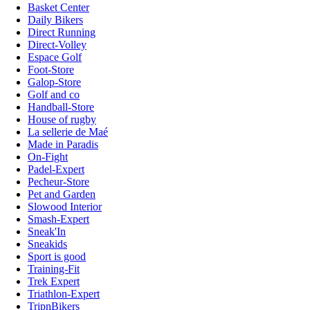
Basket Center
Daily Bikers
Direct Running
Direct-Volley
Espace Golf
Foot-Store
Galop-Store
Golf and co
Handball-Store
House of rugby
La sellerie de Maé
Made in Paradis
On-Fight
Padel-Expert
Pecheur-Store
Pet and Garden
Slowood Interior
Smash-Expert
Sneak'In
Sneakids
Sport is good
Training-Fit
Trek Expert
Triathlon-Expert
TripnBikers