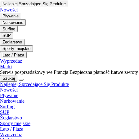
Najlepiej Sprzedające Się Produkte
Nowości
Pływanie
Nurkowanie
Surfing
SUP
Żeglarstwo
Sporty miejskie
Lato / Plaża
Wyprzedaż
Marki
Serwis posprzedażowy we Francja
Bezpieczna płatność
Łatwe zwroty
Szukaj
Najlepiej Sprzedające Się Produkte
Nowości
Pływanie
Nurkowanie
Surfing
SUP
Żeglarstwo
Sporty miejskie
Lato / Plaża
Wyprzedaż