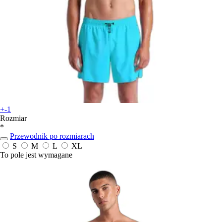
+-1
Rozmiar
*
Przewodnik po rozmiarach
S
M
L
XL
To pole jest wymagane