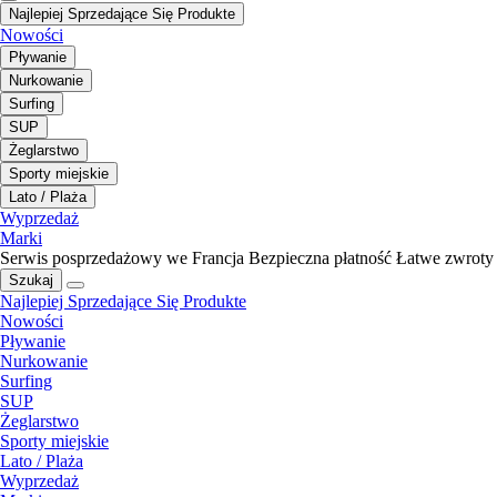
Najlepiej Sprzedające Się Produkte
Nowości
Pływanie
Nurkowanie
Surfing
SUP
Żeglarstwo
Sporty miejskie
Lato / Plaża
Wyprzedaż
Marki
Serwis posprzedażowy we Francja
Bezpieczna płatność
Łatwe zwroty
Szukaj
Najlepiej Sprzedające Się Produkte
Nowości
Pływanie
Nurkowanie
Surfing
SUP
Żeglarstwo
Sporty miejskie
Lato / Plaża
Wyprzedaż