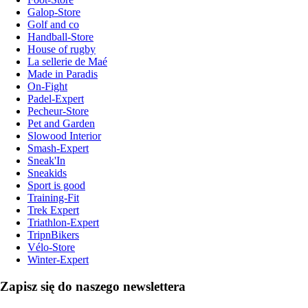
Galop-Store
Golf and co
Handball-Store
House of rugby
La sellerie de Maé
Made in Paradis
On-Fight
Padel-Expert
Pecheur-Store
Pet and Garden
Slowood Interior
Smash-Expert
Sneak'In
Sneakids
Sport is good
Training-Fit
Trek Expert
Triathlon-Expert
TripnBikers
Vélo-Store
Winter-Expert
Zapisz się do naszego newslettera