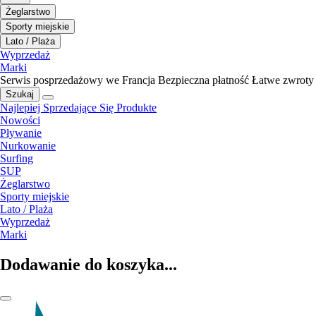
Żeglarstwo
Sporty miejskie
Lato / Plaża
Wyprzedaż
Marki
Serwis posprzedażowy we Francja
Bezpieczna płatność
Łatwe zwroty
Szukaj
Najlepiej Sprzedające Się Produkte
Nowości
Pływanie
Nurkowanie
Surfing
SUP
Żeglarstwo
Sporty miejskie
Lato / Plaża
Wyprzedaż
Marki
Dodawanie do koszyka...