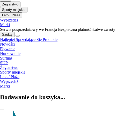
Żeglarstwo
Sporty miejskie
Lato / Plaża
Wyprzedaż
Marki
Serwis posprzedażowy we Francja
Bezpieczna płatność
Łatwe zwroty
Szukaj
Najlepiej Sprzedające Się Produkte
Nowości
Pływanie
Nurkowanie
Surfing
SUP
Żeglarstwo
Sporty miejskie
Lato / Plaża
Wyprzedaż
Marki
Dodawanie do koszyka...