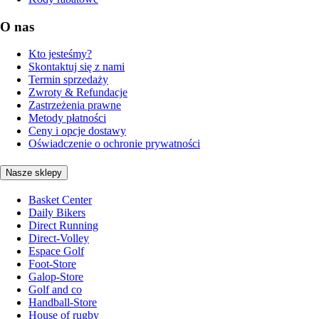
O nas
Kto jesteśmy?
Skontaktuj się z nami
Termin sprzedaży
Zwroty & Refundacje
Zastrzeżenia prawne
Metody płatności
Ceny i opcje dostawy
Oświadczenie o ochronie prywatności
Nasze sklepy
Basket Center
Daily Bikers
Direct Running
Direct-Volley
Espace Golf
Foot-Store
Galop-Store
Golf and co
Handball-Store
House of rugby