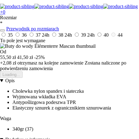
+0
Rozmiar
*
Przewodnik po rozmiarach
35
36
37
24h
38
24h
39
24h
40
44
To pole jest wymagane
Od
55,50 zł
41,50 zł
-25%
+2,08 zł
otrzymasz na kolejne zamowienie
Zostana naliczone po
potwierdzeniu zamowienia
Loading...
Opis
Cholewka nylon spandex i siateczka
Wyjmowana wkładka EVA
Antypoślizgowa podeszwa TPR
Elastyczny sznurek z ogranicznikiem sznurowania
Waga
340gr (37)