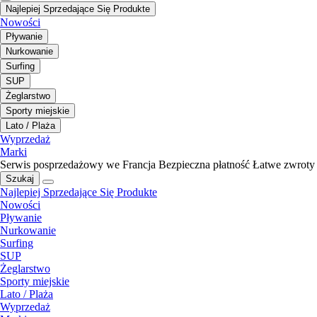
Najlepiej Sprzedające Się Produkte
Nowości
Pływanie
Nurkowanie
Surfing
SUP
Żeglarstwo
Sporty miejskie
Lato / Plaża
Wyprzedaż
Marki
Serwis posprzedażowy we Francja
Bezpieczna płatność
Łatwe zwroty
Szukaj
Najlepiej Sprzedające Się Produkte
Nowości
Pływanie
Nurkowanie
Surfing
SUP
Żeglarstwo
Sporty miejskie
Lato / Plaża
Wyprzedaż