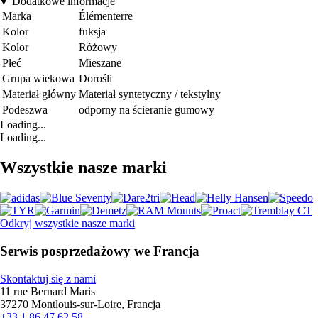
Dodatkowe informacje
Marka
Élémenterre
Kolor
fuksja
Kolor
Różowy
Płeć
Mieszane
Grupa wiekowa
Dorośli
Materiał główny
Materiał syntetyczny / tekstylny
Podeszwa
odporny na ścieranie gumowy
Loading...
Loading...
Wszystkie nasze marki
Odkryj wszystkie nasze marki
Serwis posprzedażowy we Francja
Skontaktuj się z nami
11 rue Bernard Maris
37270 Montlouis-sur-Loire, Francja
+33 1 86 47 62 58