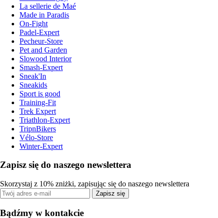
La sellerie de Maé
Made in Paradis
On-Fight
Padel-Expert
Pecheur-Store
Pet and Garden
Slowood Interior
Smash-Expert
Sneak'In
Sneakids
Sport is good
Training-Fit
Trek Expert
Triathlon-Expert
TripnBikers
Vélo-Store
Winter-Expert
Zapisz się do naszego newslettera
Skorzystaj z 10% zniżki, zapisując się do naszego newslettera
Zapisz się
Bądźmy w kontakcie