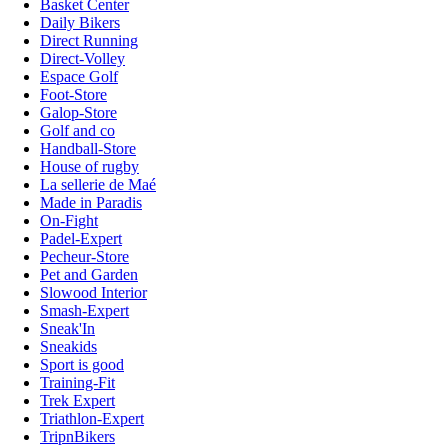
Basket Center
Daily Bikers
Direct Running
Direct-Volley
Espace Golf
Foot-Store
Galop-Store
Golf and co
Handball-Store
House of rugby
La sellerie de Maé
Made in Paradis
On-Fight
Padel-Expert
Pecheur-Store
Pet and Garden
Slowood Interior
Smash-Expert
Sneak'In
Sneakids
Sport is good
Training-Fit
Trek Expert
Triathlon-Expert
TripnBikers