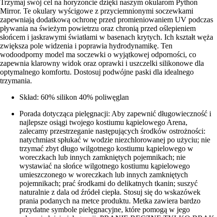
Trzymaj swój cel na horyzoncie dzięki naszym okularom Python
Mirror. Te okulary wyścigowe z przyciemnionymi soczewkami
zapewniają dodatkową ochronę przed promieniowaniem UV podczas
pływania na świeżym powietrzu oraz chronią przed oślepieniem
słońcem i jaskrawymi światłami w basenach krytych. Ich kształt węża
zwiększa pole widzenia i poprawia hydrodynamikę. Ten
wodoodporny model ma soczewki o wyjątkowej odporności, co
zapewnia klarowny widok oraz oprawki i uszczelki silikonowe dla
optymalnego komfortu. Dostosuj podwójne paski dla idealnego
trzymania.
Skład: 60% silikon 40% poliwęglan
Porada dotycząca pielęgnacji: Aby zapewnić długowieczność i
najlepsze osiągi twojego kostiumu kąpielowego Arena,
zalecamy przestrzeganie następujących środków ostrożności:
natychmiast spłukać w wodzie niezchlorowanej po użyciu; nie
trzymać zbyt długo wilgotnego kostiumu kąpielowego w
woreczkach lub innych zamkniętych pojemnikach; nie
wystawiać na słońce wilgotnego kostiumu kąpielowego
umieszczonego w woreczkach lub innych zamkniętych
pojemnikach; prać środkami do delikatnych tkanin; suszyć
naturalnie z dala od źródeł ciepła. Stosuj się do wskazówek
prania podanych na metce produktu. Metka zawiera bardzo
przydatne symbole pielęgnacyjne, które pomogą w jego