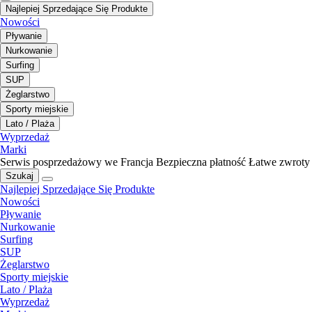
Najlepiej Sprzedające Się Produkte
Nowości
Pływanie
Nurkowanie
Surfing
SUP
Żeglarstwo
Sporty miejskie
Lato / Plaża
Wyprzedaż
Marki
Serwis posprzedażowy we Francja
Bezpieczna płatność
Łatwe zwroty
Szukaj
Najlepiej Sprzedające Się Produkte
Nowości
Pływanie
Nurkowanie
Surfing
SUP
Żeglarstwo
Sporty miejskie
Lato / Plaża
Wyprzedaż