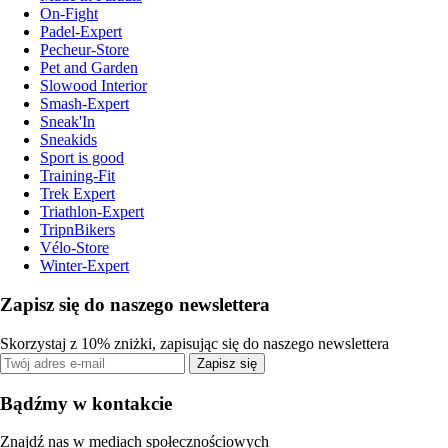
On-Fight
Padel-Expert
Pecheur-Store
Pet and Garden
Slowood Interior
Smash-Expert
Sneak'In
Sneakids
Sport is good
Training-Fit
Trek Expert
Triathlon-Expert
TripnBikers
Vélo-Store
Winter-Expert
Zapisz się do naszego newslettera
Skorzystaj z 10% zniżki, zapisując się do naszego newslettera
Zapisz się
Bądźmy w kontakcie
Znajdź nas w mediach społecznościowych