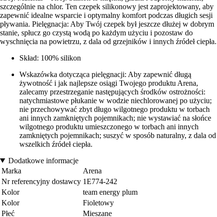
szczególnie na chlor. Ten czepek silikonowy jest zaprojektowany, aby
zapewnić idealne wsparcie i optymalny komfort podczas długich sesji
pływania. Pielęgnacja: Aby Twój czepek był jeszcze dłużej w dobrym
stanie, spłucz go czystą wodą po każdym użyciu i pozostaw do
wyschnięcia na powietrzu, z dala od grzejników i innych źródeł ciepła.
Skład: 100% silikon
Wskazówka dotycząca pielęgnacji: Aby zapewnić długą
żywotność i jak najlepsze osiągi Twojego produktu Arena,
zalecamy przestrzeganie następujących środków ostrożności:
natychmiastowe płukanie w wodzie niechlorowanej po użyciu;
nie przechowywać zbyt długo wilgotnego produktu w torbach
ani innych zamkniętych pojemnikach; nie wystawiać na słońce
wilgotnego produktu umieszczonego w torbach ani innych
zamkniętych pojemnikach; suszyć w sposób naturalny, z dala od
wszelkich źródeł ciepła.
Dodatkowe informacje
Marka
Arena
Nr referencyjny dostawcy
1E774-242
Kolor
team energy plum
Kolor
Fioletowy
Płeć
Mieszane