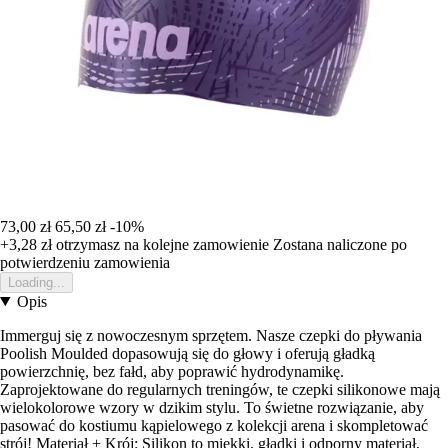
73,00 zł
65,50 zł
-10%
+3,28 zł
otrzymasz na kolejne zamowienie
Zostana naliczone po
potwierdzeniu zamowienia
Loading...
Opis
Immerguj się z nowoczesnym sprzętem. Nasze czepki do pływania
Poolish Moulded dopasowują się do głowy i oferują gładką
powierzchnię, bez fałd, aby poprawić hydrodynamikę.
Zaprojektowane do regularnych treningów, te czepki silikonowe mają
wielokolorowe wzory w dzikim stylu. To świetne rozwiązanie, aby
pasować do kostiumu kąpielowego z kolekcji arena i skompletować
strój! Materiał + Krój: Silikon to miękki, gładki i odporny materiał,