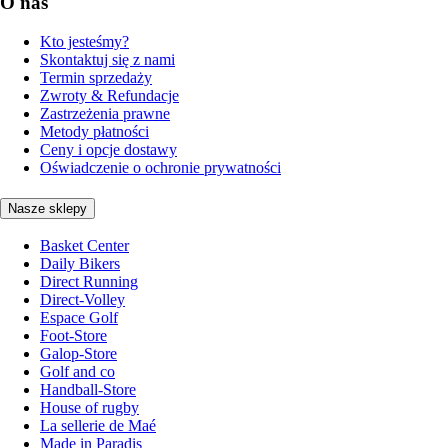
O nas
Kto jesteśmy?
Skontaktuj się z nami
Termin sprzedaży
Zwroty & Refundacje
Zastrzeżenia prawne
Metody płatności
Ceny i opcje dostawy
Oświadczenie o ochronie prywatności
Nasze sklepy
Basket Center
Daily Bikers
Direct Running
Direct-Volley
Espace Golf
Foot-Store
Galop-Store
Golf and co
Handball-Store
House of rugby
La sellerie de Maé
Made in Paradis