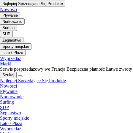
Najlepiej Sprzedające Się Produkte
Nowości
Pływanie
Nurkowanie
Surfing
SUP
Żeglarstwo
Sporty miejskie
Lato / Plaża
Wyprzedaż
Marki
Serwis posprzedażowy we Francja
Bezpieczna płatność
Łatwe zwroty
Szukaj
Najlepiej Sprzedające Się Produkte
Nowości
Pływanie
Nurkowanie
Surfing
SUP
Żeglarstwo
Sporty miejskie
Lato / Plaża
Wyprzedaż