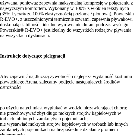
używana, ponieważ zapewnia maksymalną kompresję w połączeniu z
najwyższym komfortem. Wykonany w 100% z włókien tekstylnych
(35% Lycra® ze 100% elastycznością poziomą / pionową), Powerskin
R-EVO+, z uszczelnionymi termicznie szwami, zapewnia pływakowi
doskonałą stabilność i idealne wyrównanie durant podczas wyścigu.
Powerskin® R-EVO+ jest idealny do wszystkich rodzajów pływania,
na wszystkich dystansach.
Instrukcje dotyczące pielęgnacji
Aby zapewnić najdłuższą żywotność i najlepszą wydajność kostiumu
pływackiego Arena, zalecamy podjęcie następujących środków
ostrożności:
po użyciu natychmiast wypłukać w wodzie niezawierającej chloru;
nie przechowywać zbyt długo mokrych strojów kąpielowych w
torbach lub innych zamkniętych pojemnikach;
nie wystawiać mokrych strojów kąpielowych w torbach lub innych
zamkniętych pojemnikach na bezpośrednie działanie promieni
słonecznych;