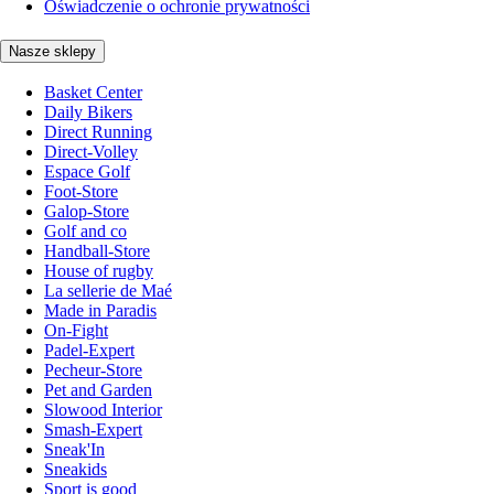
Oświadczenie o ochronie prywatności
Nasze sklepy
Basket Center
Daily Bikers
Direct Running
Direct-Volley
Espace Golf
Foot-Store
Galop-Store
Golf and co
Handball-Store
House of rugby
La sellerie de Maé
Made in Paradis
On-Fight
Padel-Expert
Pecheur-Store
Pet and Garden
Slowood Interior
Smash-Expert
Sneak'In
Sneakids
Sport is good