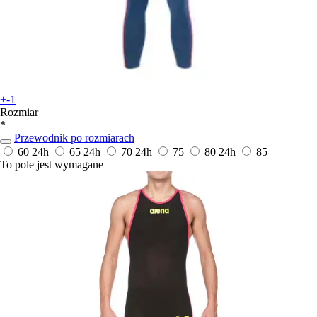
+-1
Rozmiar
*
Przewodnik po rozmiarach
60
24h
65
24h
70
24h
75
80
24h
85
To pole jest wymagane