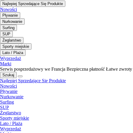
Najlepiej Sprzedające Się Produkte
Nowości
Pływanie
Nurkowanie
Surfing
SUP
Żeglarstwo
Sporty miejskie
Lato / Plaża
Wyprzedaż
Marki
Serwis posprzedażowy we Francja
Bezpieczna płatność
Łatwe zwroty
Szukaj
Najlepiej Sprzedające Się Produkte
Nowości
Pływanie
Nurkowanie
Surfing
SUP
Żeglarstwo
Sporty miejskie
Lato / Plaża
Wyprzedaż