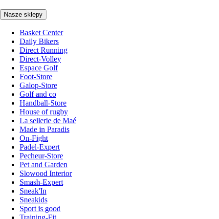
Nasze sklepy
Basket Center
Daily Bikers
Direct Running
Direct-Volley
Espace Golf
Foot-Store
Galop-Store
Golf and co
Handball-Store
House of rugby
La sellerie de Maé
Made in Paradis
On-Fight
Padel-Expert
Pecheur-Store
Pet and Garden
Slowood Interior
Smash-Expert
Sneak'In
Sneakids
Sport is good
Training-Fit