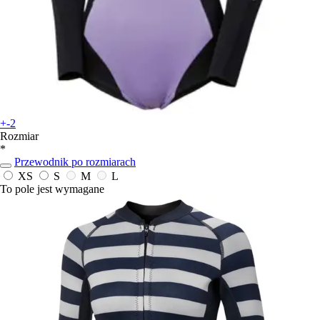
+-2
Rozmiar
*
Przewodnik po rozmiarach
XS
S
M
L
To pole jest wymagane