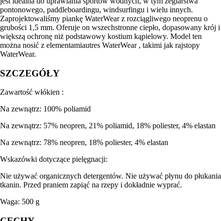
jest idealna do uprawiania sportów wodnych, w tym żeglarstwa
pontonowego, paddleboardingu, windsurfingu i wielu innych.
Zaprojektowaliśmy piankę WaterWear z rozciągliwego neoprenu o
grubości 1,5 mm. Oferuje on wszechstronne ciepło, dopasowany krój i
większą ochronę niż podstawowy kostium kąpielowy. Model ten
można nosić z elementamiautres WaterWear , takimi jak rajstopy
WaterWear.
SZCZEGÓŁY
Zawartość włókien :
Na zewnątrz: 100% poliamid
Na zewnątrz: 57% neopren, 21% poliamid, 18% poliester, 4% elastan
Na zewnątrz: 78% neopren, 18% poliester, 4% elastan
Wskazówki dotyczące pielęgnacji:
Nie używać organicznych detergentów. Nie używać płynu do płukania
tkanin. Przed praniem zapiąć na rzepy i dokładnie wyprać.
Waga: 500 g
CECHY