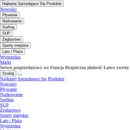
Najlepiej Sprzedające Się Produkte
Nowości
Pływanie
Nurkowanie
Surfing
SUP
Żeglarstwo
Sporty miejskie
Lato / Plaża
Wyprzedaż
Marki
Serwis posprzedażowy we Francja
Bezpieczna płatność
Łatwe zwroty
Szukaj
Najlepiej Sprzedające Się Produkte
Nowości
Pływanie
Nurkowanie
Surfing
SUP
Żeglarstwo
Sporty miejskie
Lato / Plaża
Wyprzedaż