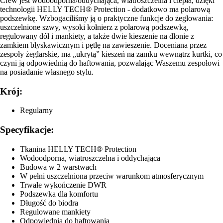
Crew jest wodoodporna/oddychająca, wiatroszczelna i ciepła, dzięki
technologii HELLY TECH® Protection - dodatkowo ma polarową
podszewkę. Wzbogaciliśmy ją o praktyczne funkcje do żeglowania:
uszczelnione szwy, wysoki kołnierz z polarową podszewką,
regulowany dół i mankiety, a także dwie kieszenie na dłonie z
zamkiem błyskawicznym i pętlę na zawieszenie. Doceniana przez
zespoły żeglarskie, ma „ukrytą” kieszeń na zamku wewnątrz kurtki, co
czyni ją odpowiednią do haftowania, pozwalając Waszemu zespołowi
na posiadanie własnego stylu.
Krój:
Regularny
Specyfikacje:
Tkanina HELLY TECH® Protection
Wodoodporna, wiatroszczelna i oddychająca
Budowa w 2 warstwach
W pełni uszczelniona przeciw warunkom atmosferycznym
Trwałe wykończenie DWR
Podszewka dla komfortu
Długość do biodra
Regulowane mankiety
Odpowiednia do haftowania