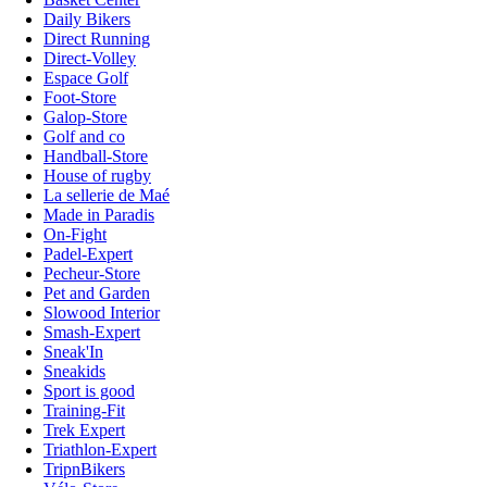
Daily Bikers
Direct Running
Direct-Volley
Espace Golf
Foot-Store
Galop-Store
Golf and co
Handball-Store
House of rugby
La sellerie de Maé
Made in Paradis
On-Fight
Padel-Expert
Pecheur-Store
Pet and Garden
Slowood Interior
Smash-Expert
Sneak'In
Sneakids
Sport is good
Training-Fit
Trek Expert
Triathlon-Expert
TripnBikers