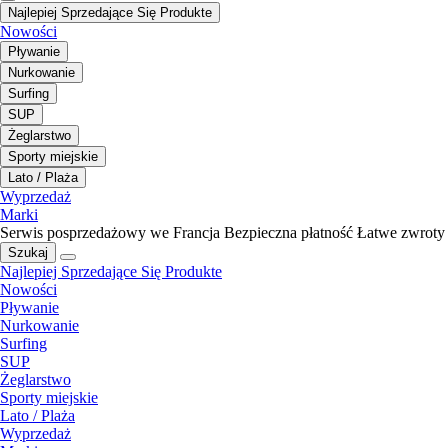
Najlepiej Sprzedające Się Produkte
Nowości
Pływanie
Nurkowanie
Surfing
SUP
Żeglarstwo
Sporty miejskie
Lato / Plaża
Wyprzedaż
Marki
Serwis posprzedażowy we Francja
Bezpieczna płatność
Łatwe zwroty
Szukaj
Najlepiej Sprzedające Się Produkte
Nowości
Pływanie
Nurkowanie
Surfing
SUP
Żeglarstwo
Sporty miejskie
Lato / Plaża
Wyprzedaż