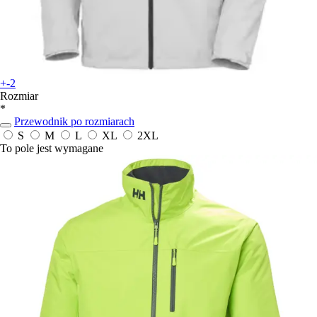
+-2
Rozmiar
*
Przewodnik po rozmiarach
S
M
L
XL
2XL
To pole jest wymagane