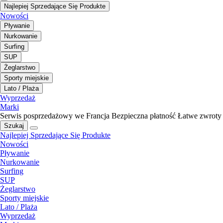
Najlepiej Sprzedające Się Produkte
Nowości
Pływanie
Nurkowanie
Surfing
SUP
Żeglarstwo
Sporty miejskie
Lato / Plaża
Wyprzedaż
Marki
Serwis posprzedażowy we Francja
Bezpieczna płatność
Łatwe zwroty
Szukaj
Najlepiej Sprzedające Się Produkte
Nowości
Pływanie
Nurkowanie
Surfing
SUP
Żeglarstwo
Sporty miejskie
Lato / Plaża
Wyprzedaż