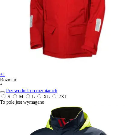
+1
Rozmiar
*
Przewodnik po rozmiarach
S
M
L
XL
2XL
To pole jest wymagane