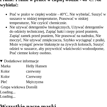
wybielać:
Prać w pralce w ciepłej wodzie - 40°C, Nie wybielać, Suszyć w
suszarce w niskiej temperaturze, Prasować w niskiej
temperaturze, Nie czyścić chemicznie.
Nie używać detergentów biologicznych, Używać detergentów
do odzieży technicznej, Zapiąć haki i rzepy przed praniem,
Zapiąć zamek przed praniem, Nie prasować na nadruku, Nie
moczyć, Nie używać zmiękczacza, Szybko wyciągnąć z pralki,
Może wystąpić pewne blaknięcie na żywych kolorach, Suszyć
odzież w suszarce, aby przywrócić właściwości wodoodporne,
Prać ciemne kolory osobno.
Dodatkowe informacje
Marka
Helly Hansen
Kolor
czerwony
Kolor
Czerwony
Płeć
Mężczyzna
Grupa wiekowa
Dorośli
Loading...
Loading...
Wszystkie nasze marki