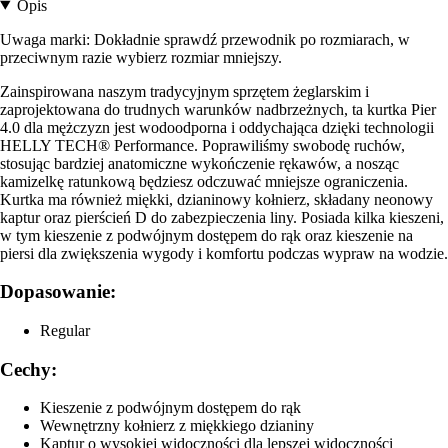
Opis
Uwaga marki: Dokładnie sprawdź przewodnik po rozmiarach, w
przeciwnym razie wybierz rozmiar mniejszy.
Zainspirowana naszym tradycyjnym sprzętem żeglarskim i
zaprojektowana do trudnych warunków nadbrzeżnych, ta kurtka Pier
4.0 dla mężczyzn jest wodoodporna i oddychająca dzięki technologii
HELLY TECH® Performance. Poprawiliśmy swobodę ruchów,
stosując bardziej anatomiczne wykończenie rękawów, a nosząc
kamizelkę ratunkową będziesz odczuwać mniejsze ograniczenia.
Kurtka ma również miękki, dzianinowy kołnierz, składany neonowy
kaptur oraz pierścień D do zabezpieczenia liny. Posiada kilka kieszeni,
w tym kieszenie z podwójnym dostępem do rąk oraz kieszenie na
piersi dla zwiększenia wygody i komfortu podczas wypraw na wodzie.
Dopasowanie:
Regular
Cechy:
Kieszenie z podwójnym dostępem do rąk
Wewnętrzny kołnierz z miękkiego dzianiny
Kaptur o wysokiej widoczności dla lepszej widoczności