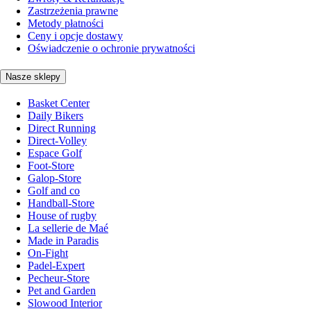
Zastrzeżenia prawne
Metody płatności
Ceny i opcje dostawy
Oświadczenie o ochronie prywatności
Nasze sklepy
Basket Center
Daily Bikers
Direct Running
Direct-Volley
Espace Golf
Foot-Store
Galop-Store
Golf and co
Handball-Store
House of rugby
La sellerie de Maé
Made in Paradis
On-Fight
Padel-Expert
Pecheur-Store
Pet and Garden
Slowood Interior