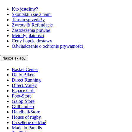
Kto jesteśmy?
Skontaktuj się z nami
Termin sprzedaży
Zwroty & Refundacje
Zastrzeżenia prawne
Metody płatności
Ceny i opcje dostawy
Oświadczenie o ochronie prywatności
Nasze sklepy
Basket Center
Daily Bikers
Direct Running
Direct-Volley
Espace Golf
Foot-Store
Galop-Store
Golf and co
Handball-Store
House of rugby
La sellerie de Maé
Made in Paradis