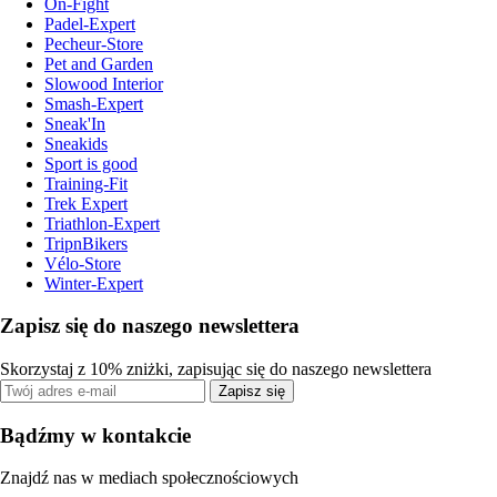
On-Fight
Padel-Expert
Pecheur-Store
Pet and Garden
Slowood Interior
Smash-Expert
Sneak'In
Sneakids
Sport is good
Training-Fit
Trek Expert
Triathlon-Expert
TripnBikers
Vélo-Store
Winter-Expert
Zapisz się do naszego newslettera
Skorzystaj z 10% zniżki, zapisując się do naszego newslettera
Zapisz się
Bądźmy w kontakcie
Znajdź nas w mediach społecznościowych