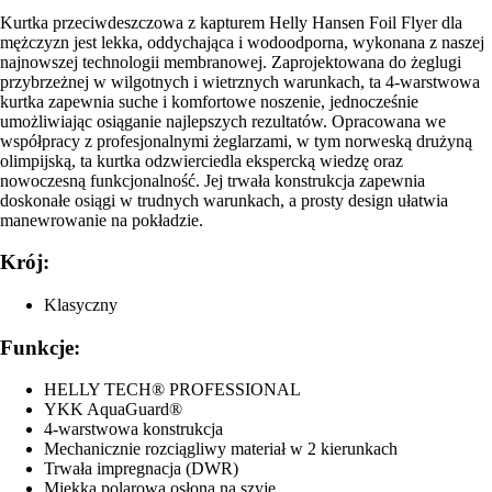
Kurtka przeciwdeszczowa z kapturem Helly Hansen Foil Flyer dla
mężczyzn jest lekka, oddychająca i wodoodporna, wykonana z naszej
najnowszej technologii membranowej. Zaprojektowana do żeglugi
przybrzeżnej w wilgotnych i wietrznych warunkach, ta 4-warstwowa
kurtka zapewnia suche i komfortowe noszenie, jednocześnie
umożliwiając osiąganie najlepszych rezultatów. Opracowana we
współpracy z profesjonalnymi żeglarzami, w tym norweską drużyną
olimpijską, ta kurtka odzwierciedla ekspercką wiedzę oraz
nowoczesną funkcjonalność. Jej trwała konstrukcja zapewnia
doskonałe osiągi w trudnych warunkach, a prosty design ułatwia
manewrowanie na pokładzie.
Krój:
Klasyczny
Funkcje:
HELLY TECH® PROFESSIONAL
YKK AquaGuard®
4-warstwowa konstrukcja
Mechanicznie rozciągliwy materiał w 2 kierunkach
Trwała impregnacja (DWR)
Miękka polarowa osłona na szyję