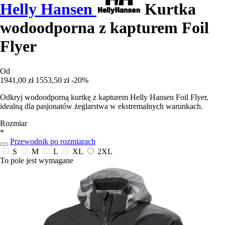
Helly Hansen
Kurtka
wodoodporna z kapturem Foil
Flyer
Od
1941,00 zł
1553,50 zł
-20%
Odkryj wodoodporną kurtkę z kapturem Helly Hansen Foil Flyer,
idealną dla pasjonatów żeglarstwa w ekstremalnych warunkach.
Rozmiar
*
Przewodnik po rozmiarach
S
M
L
XL
2XL
To pole jest wymagane