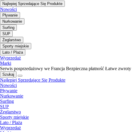
Najlepiej Sprzedające Się Produkte
Nowości
Pływanie
Nurkowanie
Surfing
SUP
Żeglarstwo
Sporty miejskie
Lato / Plaża
Wyprzedaż
Marki
Serwis posprzedażowy we Francja
Bezpieczna płatność
Łatwe zwroty
Szukaj
Najlepiej Sprzedające Się Produkte
Nowości
Pływanie
Nurkowanie
Surfing
SUP
Żeglarstwo
Sporty miejskie
Lato / Plaża
Wyprzedaż