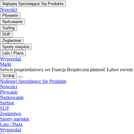
Najlepiej Sprzedające Się Produkte
Nowości
Pływanie
Nurkowanie
Surfing
SUP
Żeglarstwo
Sporty miejskie
Lato / Plaża
Wyprzedaż
Marki
Serwis posprzedażowy we Francja
Bezpieczna płatność
Łatwe zwroty
Szukaj
Najlepiej Sprzedające Się Produkte
Nowości
Pływanie
Nurkowanie
Surfing
SUP
Żeglarstwo
Sporty miejskie
Lato / Plaża
Wyprzedaż