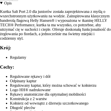
Opis
Kurtka Salt Port 2.0 dla juniorów została zaprojektowana z myślą o
wszechstronnym użytkowaniu na wodzie. Zainspirowana klasycznym
banderolą flagową Helly Hansen® i wyposażona w tkaninę HELLY
TECH® Performance, kurtka ta ma wszystko, co potrzebne, aby
utrzymać cię w suchości i cieple. Oferuje doskonałą funkcjonalność do
żeglowania po fiordach, a jednocześnie ma świetny miejski i
codzienny styl.
Krój:
Regularny
Cechy:
Regulowane rękawy i dół
Odpinany kaptur
Regulowany kaptur, który można schować w kołnierzu
Logo HH® nadrukowane
Rękawy anatomiczne dla optymalnej mobilności
Konstrukcja z 2 warstw
Kołnierz od wewnątrz z dżerseju szczotkowanego
Długość pleców