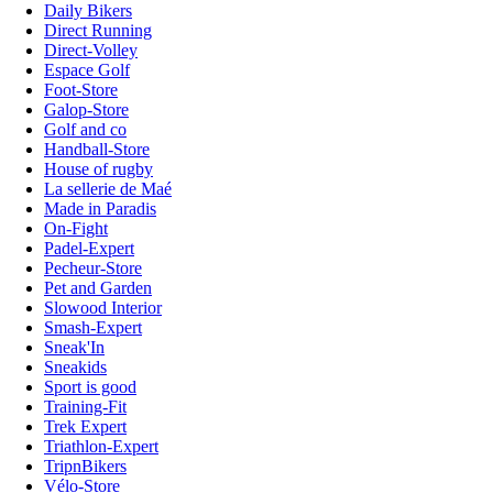
Daily Bikers
Direct Running
Direct-Volley
Espace Golf
Foot-Store
Galop-Store
Golf and co
Handball-Store
House of rugby
La sellerie de Maé
Made in Paradis
On-Fight
Padel-Expert
Pecheur-Store
Pet and Garden
Slowood Interior
Smash-Expert
Sneak'In
Sneakids
Sport is good
Training-Fit
Trek Expert
Triathlon-Expert
TripnBikers
Vélo-Store