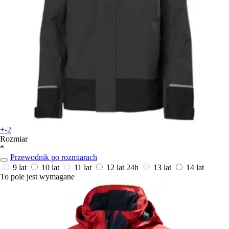
+-2
Rozmiar
*
Przewodnik po rozmiarach
9 lat
10 lat
11 lat
12 lat
24h
13 lat
14 lat
To pole jest wymagane