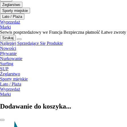
Żeglarstwo
Sporty miejskie
Lato / Plaża
Wyprzedaż
Marki
Serwis posprzedażowy we Francja
Bezpieczna płatność
Łatwe zwroty
Szukaj
Najlepiej Sprzedające Się Produkte
Nowości
Pływanie
Nurkowanie
Surfing
SUP
Żeglarstwo
Sporty miejskie
Lato / Plaża
Wyprzedaż
Marki
Dodawanie do koszyka...