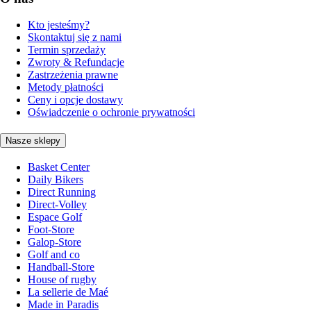
Kto jesteśmy?
Skontaktuj się z nami
Termin sprzedaży
Zwroty & Refundacje
Zastrzeżenia prawne
Metody płatności
Ceny i opcje dostawy
Oświadczenie o ochronie prywatności
Nasze sklepy
Basket Center
Daily Bikers
Direct Running
Direct-Volley
Espace Golf
Foot-Store
Galop-Store
Golf and co
Handball-Store
House of rugby
La sellerie de Maé
Made in Paradis