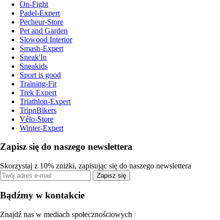
On-Fight
Padel-Expert
Pecheur-Store
Pet and Garden
Slowood Interior
Smash-Expert
Sneak'In
Sneakids
Sport is good
Training-Fit
Trek Expert
Triathlon-Expert
TripnBikers
Vélo-Store
Winter-Expert
Zapisz się do naszego newslettera
Skorzystaj z 10% zniżki, zapisując się do naszego newslettera
Zapisz się
Bądźmy w kontakcie
Znajdź nas w mediach społecznościowych