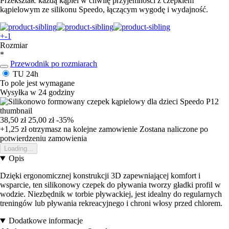
Przekształć każdą kąpiel w chwilę przyjemności z czepkiem
kąpielowym ze silikonu Speedo, łączącym wygodę i wydajność.
+-1
Rozmiar
*
Przewodnik po rozmiarach
TU
24h
To pole jest wymagane
Wysyłka w 24 godziny
38,50 zł
25,00 zł
-35%
+1,25 zł
otrzymasz na kolejne zamowienie
Zostana naliczone po
potwierdzeniu zamowienia
Loading...
Opis
Dzięki ergonomicznej konstrukcji 3D zapewniającej komfort i
wsparcie, ten silikonowy czepek do pływania tworzy gładki profil w
wodzie. Niezbędnik w torbie pływackiej, jest idealny do regularnych
treningów lub pływania rekreacyjnego i chroni włosy przed chlorem.
Dodatkowe informacje