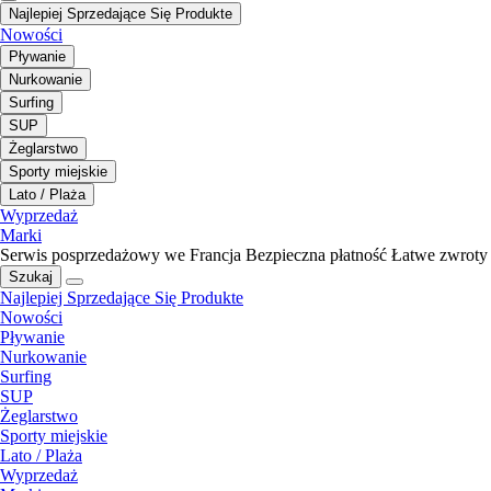
Najlepiej Sprzedające Się Produkte
Nowości
Pływanie
Nurkowanie
Surfing
SUP
Żeglarstwo
Sporty miejskie
Lato / Plaża
Wyprzedaż
Marki
Serwis posprzedażowy we Francja
Bezpieczna płatność
Łatwe zwroty
Szukaj
Najlepiej Sprzedające Się Produkte
Nowości
Pływanie
Nurkowanie
Surfing
SUP
Żeglarstwo
Sporty miejskie
Lato / Plaża
Wyprzedaż