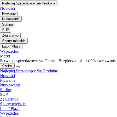
Najlepiej Sprzedające Się Produkte
Nowości
Pływanie
Nurkowanie
Surfing
SUP
Żeglarstwo
Sporty miejskie
Lato / Plaża
Wyprzedaż
Marki
Serwis posprzedażowy we Francja
Bezpieczna płatność
Łatwe zwroty
Szukaj
Najlepiej Sprzedające Się Produkte
Nowości
Pływanie
Nurkowanie
Surfing
SUP
Żeglarstwo
Sporty miejskie
Lato / Plaża
Wyprzedaż