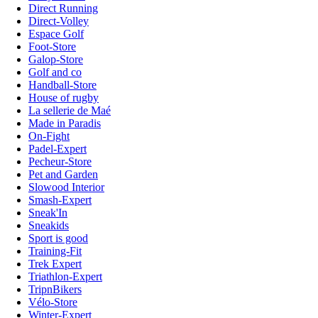
Direct Running
Direct-Volley
Espace Golf
Foot-Store
Galop-Store
Golf and co
Handball-Store
House of rugby
La sellerie de Maé
Made in Paradis
On-Fight
Padel-Expert
Pecheur-Store
Pet and Garden
Slowood Interior
Smash-Expert
Sneak'In
Sneakids
Sport is good
Training-Fit
Trek Expert
Triathlon-Expert
TripnBikers
Vélo-Store
Winter-Expert