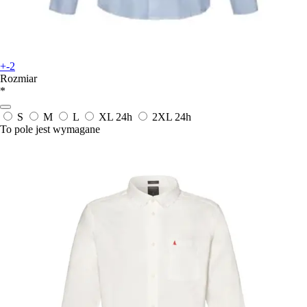
+-2
Rozmiar
*
S
M
L
XL
24h
2XL
24h
To pole jest wymagane