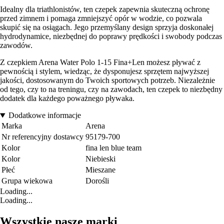
Idealny dla triathlonistów, ten czepek zapewnia skuteczną ochronę
przed zimnem i pomaga zmniejszyć opór w wodzie, co pozwala
skupić się na osiągach. Jego przemyślany design sprzyja doskonałej
hydrodynamice, niezbędnej do poprawy prędkości i swobody podczas
zawodów.
Z czepkiem Arena Water Polo 1-15 Fina+Len możesz pływać z
pewnością i stylem, wiedząc, że dysponujesz sprzętem najwyższej
jakości, dostosowanym do Twoich sportowych potrzeb. Niezależnie
od tego, czy to na treningu, czy na zawodach, ten czepek to niezbędny
dodatek dla każdego poważnego pływaka.
Dodatkowe informacje
Marka
Arena
Nr referencyjny dostawcy
95179-700
Kolor
fina len blue team
Kolor
Niebieski
Płeć
Mieszane
Grupa wiekowa
Dorośli
Loading...
Loading...
Wszystkie nasze marki