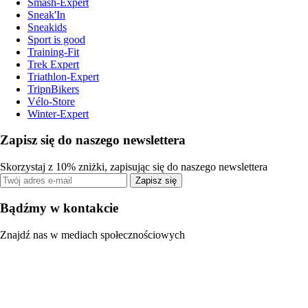
Smash-Expert
Sneak'In
Sneakids
Sport is good
Training-Fit
Trek Expert
Triathlon-Expert
TripnBikers
Vélo-Store
Winter-Expert
Zapisz się do naszego newslettera
Skorzystaj z 10% zniżki, zapisując się do naszego newslettera
Zapisz się
Bądźmy w kontakcie
Znajdź nas w mediach społecznościowych