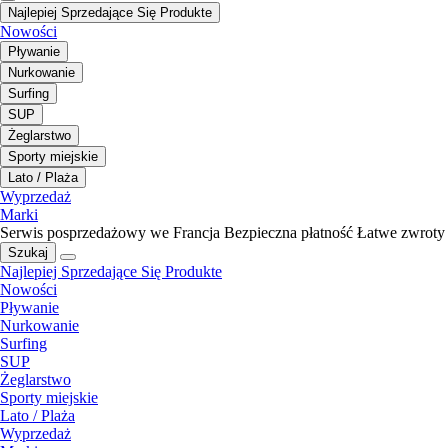
Najlepiej Sprzedające Się Produkte
Nowości
Pływanie
Nurkowanie
Surfing
SUP
Żeglarstwo
Sporty miejskie
Lato / Plaża
Wyprzedaż
Marki
Serwis posprzedażowy we Francja
Bezpieczna płatność
Łatwe zwroty
Szukaj
Najlepiej Sprzedające Się Produkte
Nowości
Pływanie
Nurkowanie
Surfing
SUP
Żeglarstwo
Sporty miejskie
Lato / Plaża
Wyprzedaż