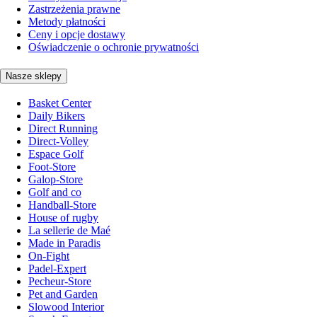
Zastrzeżenia prawne
Metody płatności
Ceny i opcje dostawy
Oświadczenie o ochronie prywatności
Nasze sklepy
Basket Center
Daily Bikers
Direct Running
Direct-Volley
Espace Golf
Foot-Store
Galop-Store
Golf and co
Handball-Store
House of rugby
La sellerie de Maé
Made in Paradis
On-Fight
Padel-Expert
Pecheur-Store
Pet and Garden
Slowood Interior