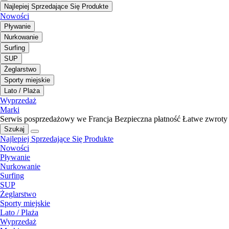
Najlepiej Sprzedające Się Produkte
Nowości
Pływanie
Nurkowanie
Surfing
SUP
Żeglarstwo
Sporty miejskie
Lato / Plaża
Wyprzedaż
Marki
Serwis posprzedażowy we Francja
Bezpieczna płatność
Łatwe zwroty
Szukaj
Najlepiej Sprzedające Się Produkte
Nowości
Pływanie
Nurkowanie
Surfing
SUP
Żeglarstwo
Sporty miejskie
Lato / Plaża
Wyprzedaż