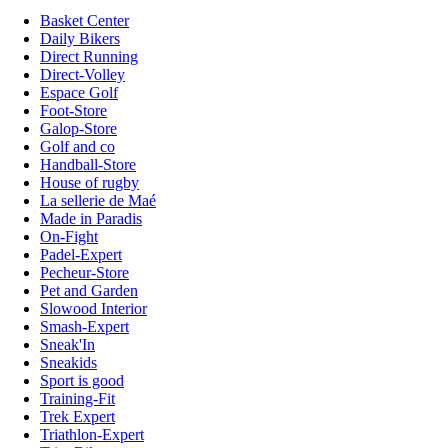
Basket Center
Daily Bikers
Direct Running
Direct-Volley
Espace Golf
Foot-Store
Galop-Store
Golf and co
Handball-Store
House of rugby
La sellerie de Maé
Made in Paradis
On-Fight
Padel-Expert
Pecheur-Store
Pet and Garden
Slowood Interior
Smash-Expert
Sneak'In
Sneakids
Sport is good
Training-Fit
Trek Expert
Triathlon-Expert