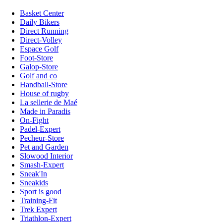
Basket Center
Daily Bikers
Direct Running
Direct-Volley
Espace Golf
Foot-Store
Galop-Store
Golf and co
Handball-Store
House of rugby
La sellerie de Maé
Made in Paradis
On-Fight
Padel-Expert
Pecheur-Store
Pet and Garden
Slowood Interior
Smash-Expert
Sneak'In
Sneakids
Sport is good
Training-Fit
Trek Expert
Triathlon-Expert