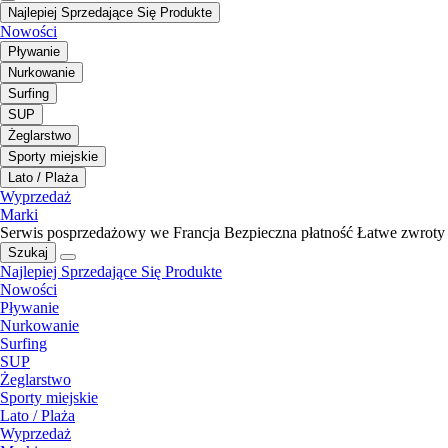
Najlepiej Sprzedające Się Produkte
Nowości
Pływanie
Nurkowanie
Surfing
SUP
Żeglarstwo
Sporty miejskie
Lato / Plaża
Wyprzedaż
Marki
Serwis posprzedażowy we Francja
Bezpieczna płatność
Łatwe zwroty
Szukaj
Najlepiej Sprzedające Się Produkte
Nowości
Pływanie
Nurkowanie
Surfing
SUP
Żeglarstwo
Sporty miejskie
Lato / Plaża
Wyprzedaż