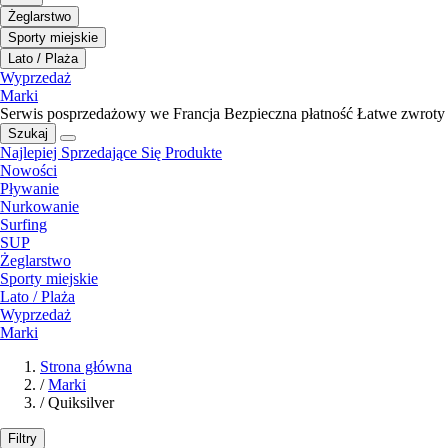
Żeglarstwo
Sporty miejskie
Lato / Plaża
Wyprzedaż
Marki
Serwis posprzedażowy we Francja
Bezpieczna płatność
Łatwe zwroty
Szukaj
Najlepiej Sprzedające Się Produkte
Nowości
Pływanie
Nurkowanie
Surfing
SUP
Żeglarstwo
Sporty miejskie
Lato / Plaża
Wyprzedaż
Marki
Strona główna
/
Marki
/
Quiksilver
Filtry