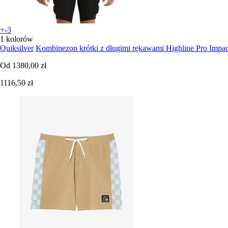
+-3
1 kolorów
Quiksilver
Kombinezon krótki z długimi rękawami Highline Pro Impac
Od
1380,00 zł
1116,50 zł