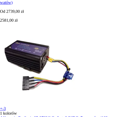
watów)
Od
2739,00 zł
2581,00 zł
+-3
1 kolorów