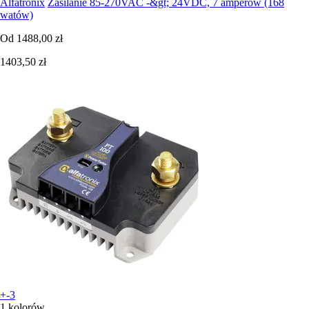
Alfatronix
Zasilanie 85-270VAC -&gt; 24VDC, 7 amperów (168
watów)
Od
1488,00 zł
1403,50 zł
+-3
1 kolorów