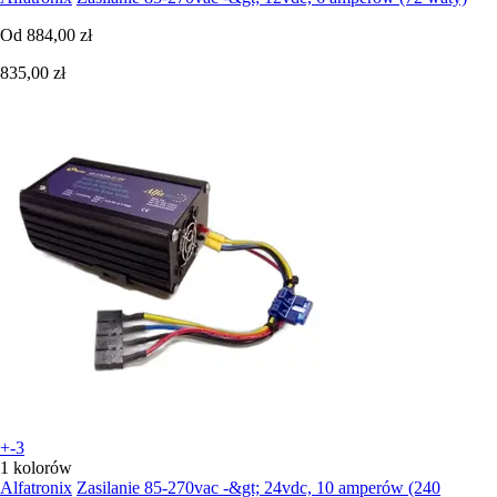
Od
884,00 zł
835,00 zł
+-3
1 kolorów
Alfatronix
Zasilanie 85-270vac -&gt; 24vdc, 10 amperów (240