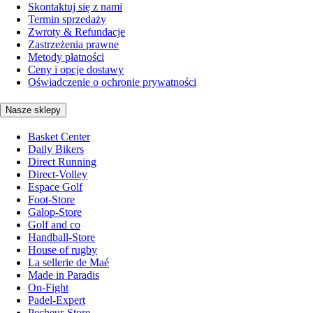
Skontaktuj się z nami
Termin sprzedaży
Zwroty & Refundacje
Zastrzeżenia prawne
Metody płatności
Ceny i opcje dostawy
Oświadczenie o ochronie prywatności
Nasze sklepy
Basket Center
Daily Bikers
Direct Running
Direct-Volley
Espace Golf
Foot-Store
Galop-Store
Golf and co
Handball-Store
House of rugby
La sellerie de Maé
Made in Paradis
On-Fight
Padel-Expert
Pecheur-Store