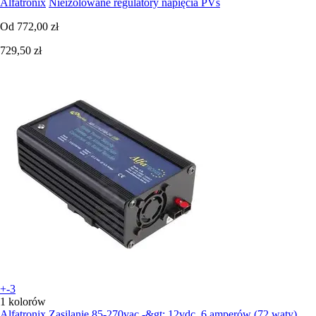
Alfatronix
Nieizolowane regulatory napięcia PVs
Od
772,00 zł
729,50 zł
+-3
1 kolorów
Alfatronix
Zasilanie 85-270vac -&gt; 12vdc, 6 amperów (72 waty)