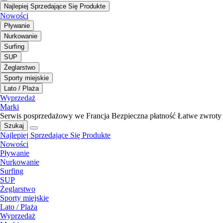
Najlepiej Sprzedające Się Produkte
Nowości
Pływanie
Nurkowanie
Surfing
SUP
Żeglarstwo
Sporty miejskie
Lato / Plaża
Wyprzedaż
Marki
Serwis posprzedażowy we Francja
Bezpieczna płatność
Łatwe zwroty
Szukaj
Najlepiej Sprzedające Się Produkte
Nowości
Pływanie
Nurkowanie
Surfing
SUP
Żeglarstwo
Sporty miejskie
Lato / Plaża
Wyprzedaż