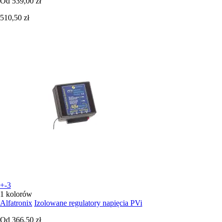
Od
539,00 zł
510,50 zł
+-3
1 kolorów
Alfatronix
Izolowane regulatory napięcia PVi
Od
366,50 zł