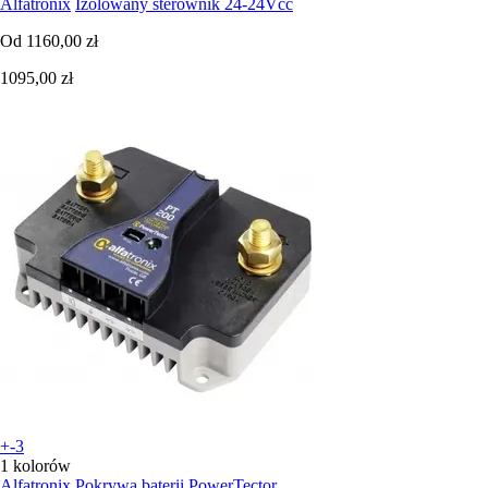
Alfatronix
Izolowany sterownik 24-24Vcc
Od
1160,00 zł
1095,00 zł
+-3
1 kolorów
Alfatronix
Pokrywa baterii PowerTector