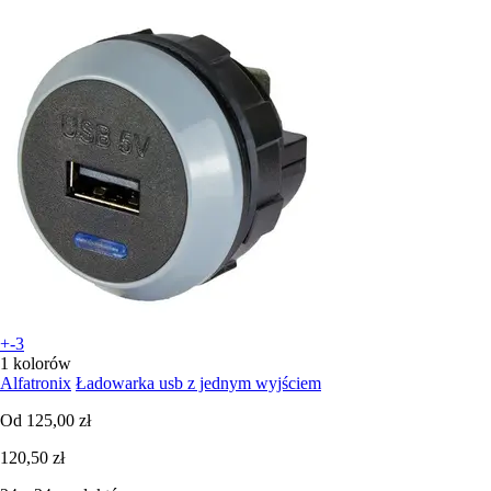
+-3
1 kolorów
Alfatronix
Ładowarka usb z jednym wyjściem
Od
125,00 zł
120,50 zł