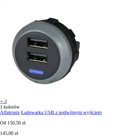
+-3
1 kolorów
Alfatronix
Ładowarka USB z podwójnym wyjściem
Od
150,50 zł
145,00 zł