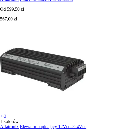
Od
599,50 zł
567,00 zł
+-3
1 kolorów
Alfatronix
Elewator napinający 12Vcc->24Vcc