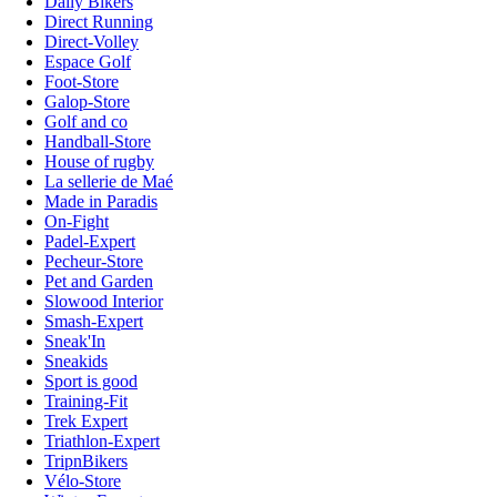
Daily Bikers
Direct Running
Direct-Volley
Espace Golf
Foot-Store
Galop-Store
Golf and co
Handball-Store
House of rugby
La sellerie de Maé
Made in Paradis
On-Fight
Padel-Expert
Pecheur-Store
Pet and Garden
Slowood Interior
Smash-Expert
Sneak'In
Sneakids
Sport is good
Training-Fit
Trek Expert
Triathlon-Expert
TripnBikers
Vélo-Store