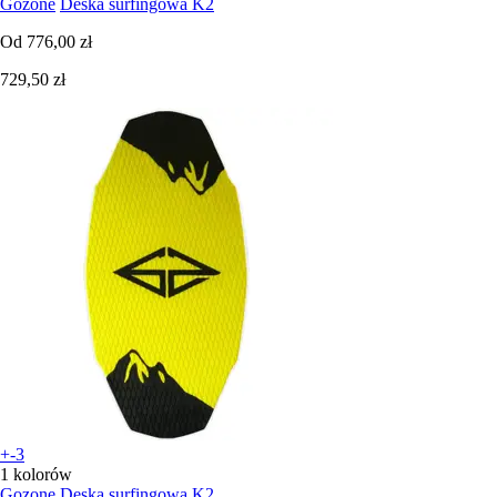
Gozone
Deska surfingowa K2
Od
776,00 zł
729,50 zł
+-3
1 kolorów
Gozone
Deska surfingowa K2