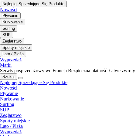
Najlepiej Sprzedające Się Produkte
Nowości
Pływanie
Nurkowanie
Surfing
SUP
Żeglarstwo
Sporty miejskie
Lato / Plaża
Wyprzedaż
Marki
Serwis posprzedażowy we Francja
Bezpieczna płatność
Łatwe zwroty
Szukaj
Najlepiej Sprzedające Się Produkte
Nowości
Pływanie
Nurkowanie
Surfing
SUP
Żeglarstwo
Sporty miejskie
Lato / Plaża
Wyprzedaż