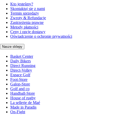
Kto jesteśmy?
Skontaktuj się z nami
Termin sprzedaży
Zwroty & Refundacje
Zastrzeżenia prawne
Metody płatności
Ceny i opcje dostawy
Oświadczenie o ochronie prywatności
Nasze sklepy
Basket Center
Daily Bikers
Direct Running
Direct-Volley
Espace Golf
Foot-Store
Galop-Store
Golf and co
Handball-Store
House of rugby
La sellerie de Maé
Made in Paradis
On-Fight