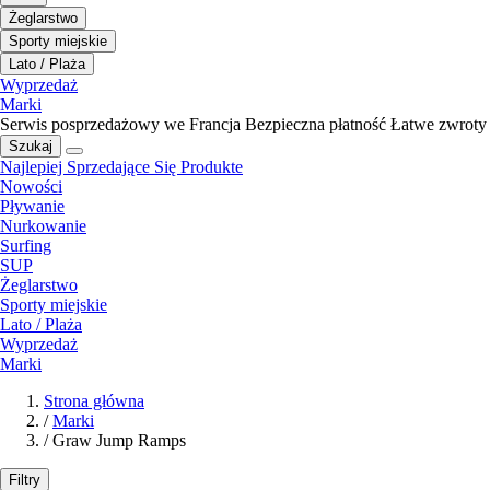
Żeglarstwo
Sporty miejskie
Lato / Plaża
Wyprzedaż
Marki
Serwis posprzedażowy we Francja
Bezpieczna płatność
Łatwe zwroty
Szukaj
Najlepiej Sprzedające Się Produkte
Nowości
Pływanie
Nurkowanie
Surfing
SUP
Żeglarstwo
Sporty miejskie
Lato / Plaża
Wyprzedaż
Marki
Strona główna
/
Marki
/
Graw Jump Ramps
Filtry