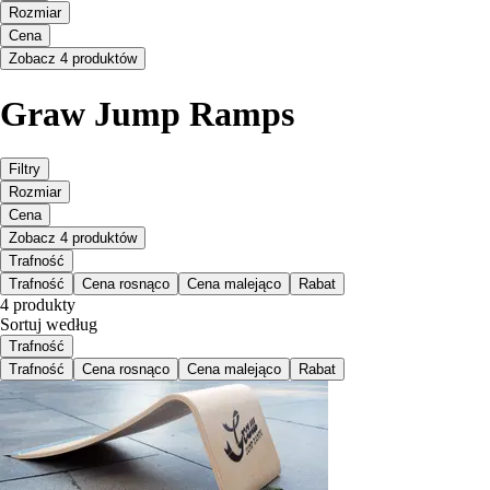
Rozmiar
Cena
Zobacz 4 produktów
Graw Jump Ramps
Filtry
Rozmiar
Cena
Zobacz 4 produktów
Trafność
Trafność
Cena rosnąco
Cena malejąco
Rabat
4 produkty
Sortuj według
Trafność
Trafność
Cena rosnąco
Cena malejąco
Rabat