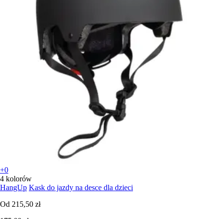
+0
4 kolorów
HangUp
Kask do jazdy na desce dla dzieci
Od
215,50 zł