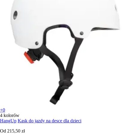
+0
4 kolorów
HangUp
Kask do jazdy na desce dla dzieci
Od
215,50 zł