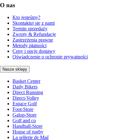
O nas
Kto jesteśmy?
Skontaktuj się z nami
Termin sprzedaży
Zwroty & Refundacje
Zastrzeżenia prawne
Metody płatności
Ceny i opcje dostawy
Oświadczenie o ochronie prywatności
Nasze sklepy
Basket Center
Daily Bikers
Direct Running
Direct-Volley
Espace Golf
Foot-Store
Galop-Store
Golf and co
Handball-Store
House of rugby
La sellerie de Maé