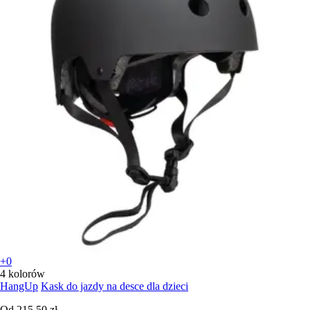
+0
4 kolorów
HangUp
Kask do jazdy na desce dla dzieci
Od
215,50 zł