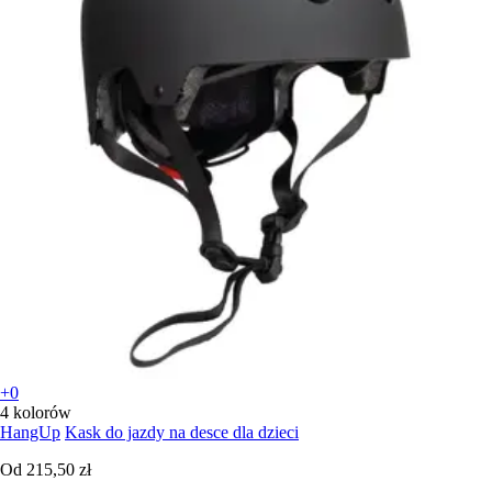
+0
4 kolorów
HangUp
Kask do jazdy na desce dla dzieci
Od
215,50 zł