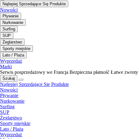
Najlepiej Sprzedające Się Produkte
Nowości
Pływanie
Nurkowanie
Surfing
SUP
Żeglarstwo
Sporty miejskie
Lato / Plaża
Wyprzedaż
Marki
Serwis posprzedażowy we Francja
Bezpieczna płatność
Łatwe zwroty
Szukaj
Najlepiej Sprzedające Się Produkte
Nowości
Pływanie
Nurkowanie
Surfing
SUP
Żeglarstwo
Sporty miejskie
Lato / Plaża
Wyprzedaż