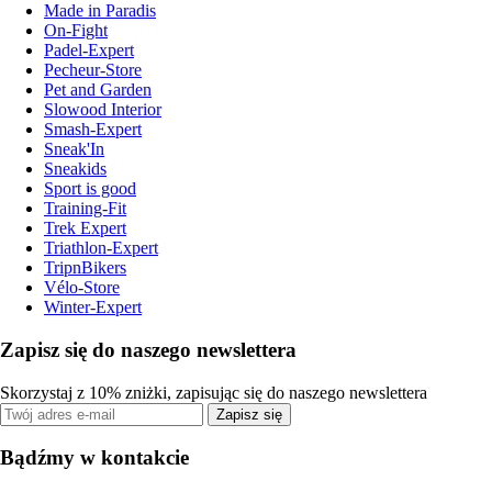
Made in Paradis
On-Fight
Padel-Expert
Pecheur-Store
Pet and Garden
Slowood Interior
Smash-Expert
Sneak'In
Sneakids
Sport is good
Training-Fit
Trek Expert
Triathlon-Expert
TripnBikers
Vélo-Store
Winter-Expert
Zapisz się do naszego newslettera
Skorzystaj z 10% zniżki, zapisując się do naszego newslettera
Zapisz się
Bądźmy w kontakcie