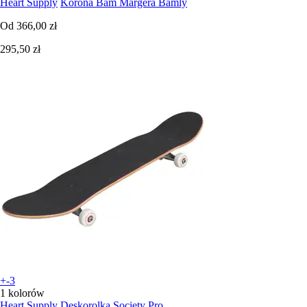
Heart Supply
Korona Bam Margera Bamly
Od
366,00 zł
295,50 zł
+-3
1 kolorów
Heart Supply
Deskorolka Society Pro