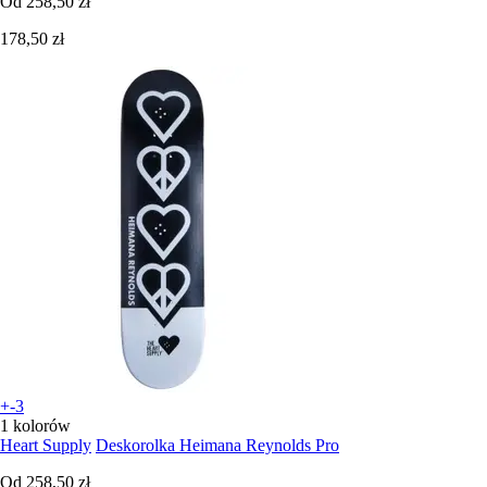
Od
258,50 zł
178,50 zł
+-3
1 kolorów
Heart Supply
Deskorolka Heimana Reynolds Pro
Od
258,50 zł