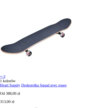
+-3
1 kolorów
Heart Supply
Deskorolka Squad avec roues
Od
388,00 zł
313,00 zł