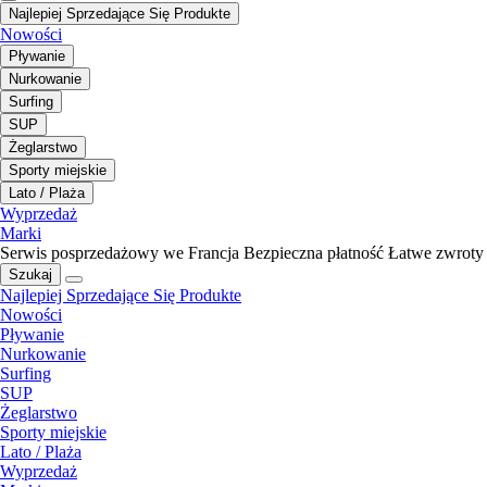
Najlepiej Sprzedające Się Produkte
Nowości
Pływanie
Nurkowanie
Surfing
SUP
Żeglarstwo
Sporty miejskie
Lato / Plaża
Wyprzedaż
Marki
Serwis posprzedażowy we Francja
Bezpieczna płatność
Łatwe zwroty
Szukaj
Najlepiej Sprzedające Się Produkte
Nowości
Pływanie
Nurkowanie
Surfing
SUP
Żeglarstwo
Sporty miejskie
Lato / Plaża
Wyprzedaż