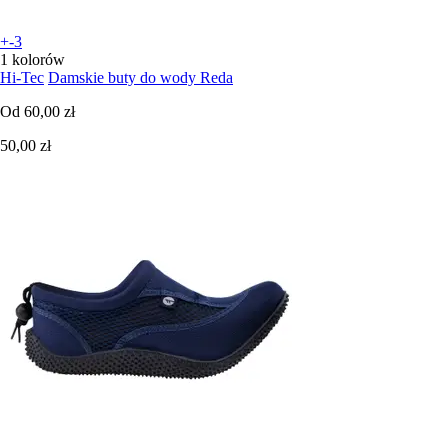
+-3
1 kolorów
Hi-Tec
Damskie buty do wody Reda
Od
60,00 zł
50,00 zł