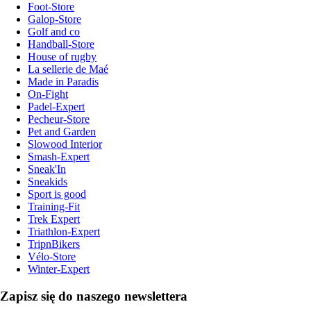
Foot-Store
Galop-Store
Golf and co
Handball-Store
House of rugby
La sellerie de Maé
Made in Paradis
On-Fight
Padel-Expert
Pecheur-Store
Pet and Garden
Slowood Interior
Smash-Expert
Sneak'In
Sneakids
Sport is good
Training-Fit
Trek Expert
Triathlon-Expert
TripnBikers
Vélo-Store
Winter-Expert
Zapisz się do naszego newslettera