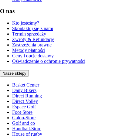
O nas
Kto jesteśmy?
Skontaktuj się z nami
Termin sprzedaży
Zwroty & Refundacje
Zastrzeżenia prawne
Metody płatności
Ceny i opcje dostawy
Oświadczenie o ochronie prywatności
Nasze sklepy
Basket Center
Daily Bikers
Direct Running
Direct-Volley
Espace Golf
Foot-Store
Galop-Store
Golf and co
Handball-Store
House of rugby