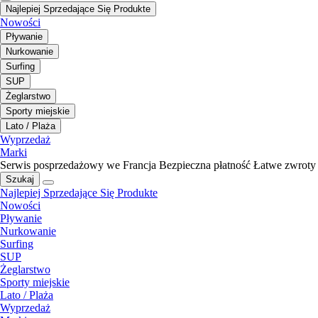
Najlepiej Sprzedające Się Produkte
Nowości
Pływanie
Nurkowanie
Surfing
SUP
Żeglarstwo
Sporty miejskie
Lato / Plaża
Wyprzedaż
Marki
Serwis posprzedażowy we Francja
Bezpieczna płatność
Łatwe zwroty
Szukaj
Najlepiej Sprzedające Się Produkte
Nowości
Pływanie
Nurkowanie
Surfing
SUP
Żeglarstwo
Sporty miejskie
Lato / Plaża
Wyprzedaż