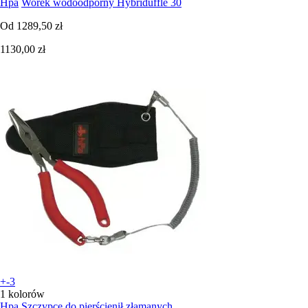
Hpa
Worek wodoodporny Hybriduffle 30
Od
1289,50 zł
1130,00 zł
+-3
1 kolorów
Hpa
Szczypce do pierścienił złamanych