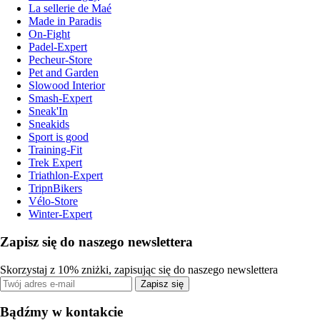
La sellerie de Maé
Made in Paradis
On-Fight
Padel-Expert
Pecheur-Store
Pet and Garden
Slowood Interior
Smash-Expert
Sneak'In
Sneakids
Sport is good
Training-Fit
Trek Expert
Triathlon-Expert
TripnBikers
Vélo-Store
Winter-Expert
Zapisz się do naszego newslettera
Skorzystaj z 10% zniżki, zapisując się do naszego newslettera
Zapisz się
Bądźmy w kontakcie