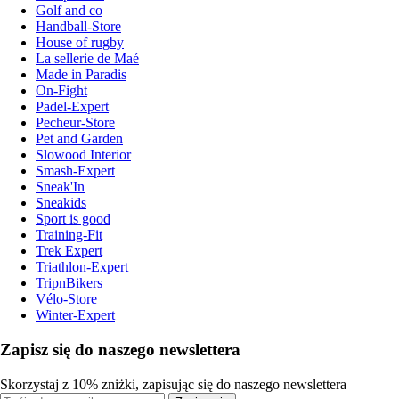
Golf and co
Handball-Store
House of rugby
La sellerie de Maé
Made in Paradis
On-Fight
Padel-Expert
Pecheur-Store
Pet and Garden
Slowood Interior
Smash-Expert
Sneak'In
Sneakids
Sport is good
Training-Fit
Trek Expert
Triathlon-Expert
TripnBikers
Vélo-Store
Winter-Expert
Zapisz się do naszego newslettera
Skorzystaj z 10% zniżki, zapisując się do naszego newslettera