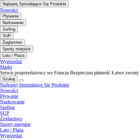
Najlepiej Sprzedające Się Produkte
Nowości
Pływanie
Nurkowanie
Surfing
SUP
Żeglarstwo
Sporty miejskie
Lato / Plaża
Wyprzedaż
Marki
Serwis posprzedażowy we Francja
Bezpieczna płatność
Łatwe zwroty
Szukaj
Najlepiej Sprzedające Się Produkte
Nowości
Pływanie
Nurkowanie
Surfing
SUP
Żeglarstwo
Sporty miejskie
Lato / Plaża
Wyprzedaż