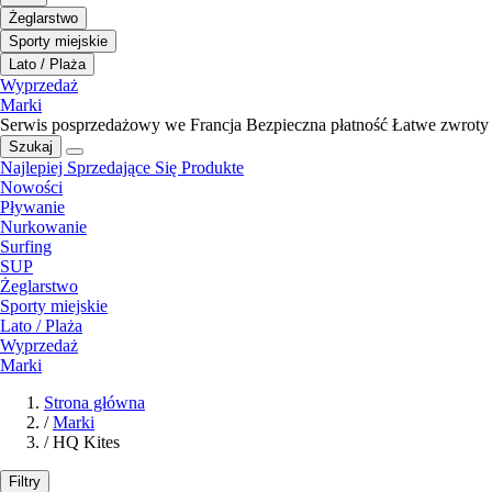
Żeglarstwo
Sporty miejskie
Lato / Plaża
Wyprzedaż
Marki
Serwis posprzedażowy we Francja
Bezpieczna płatność
Łatwe zwroty
Szukaj
Najlepiej Sprzedające Się Produkte
Nowości
Pływanie
Nurkowanie
Surfing
SUP
Żeglarstwo
Sporty miejskie
Lato / Plaża
Wyprzedaż
Marki
Strona główna
/
Marki
/
HQ Kites
Filtry