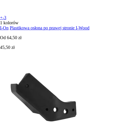
+-3
1 kolorów
I-On
Plastikowa osłona po prawej stronie I-Wood
Od
64,50 zł
45,50 zł