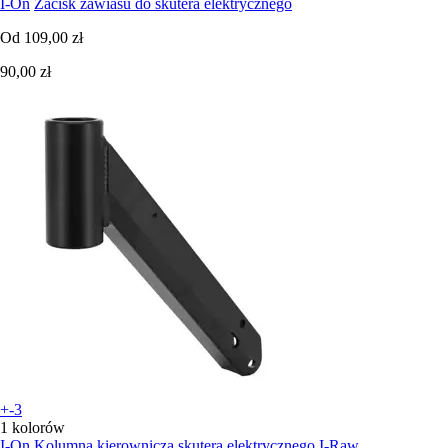
I-On
Zacisk zawiasu do skutera elektrycznego
Od
109,00 zł
90,00 zł
+-3
1 kolorów
I-On
Kolumna kierownicza skutera elektrycznego I-Raw