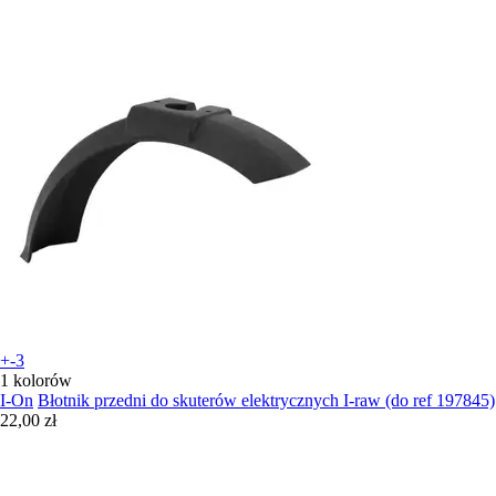
+-3
1 kolorów
I-On
Błotnik przedni do skuterów elektrycznych I-raw (do ref 197845)
22,00 zł