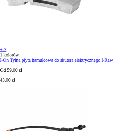
+-3
1 kolorów
I-On
Tylna płyta hamulcowa do skutera elektrycznego I-Raw
Od
59,00 zł
43,00 zł