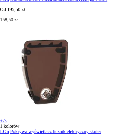
Od
195,50 zł
158,50 zł
+-3
1 kolorów
I-On
Pokrywa wyświetlacz licznik elektryczny skuter