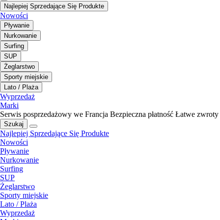
Najlepiej Sprzedające Się Produkte
Nowości
Pływanie
Nurkowanie
Surfing
SUP
Żeglarstwo
Sporty miejskie
Lato / Plaża
Wyprzedaż
Marki
Serwis posprzedażowy we Francja
Bezpieczna płatność
Łatwe zwroty
Szukaj
Najlepiej Sprzedające Się Produkte
Nowości
Pływanie
Nurkowanie
Surfing
SUP
Żeglarstwo
Sporty miejskie
Lato / Plaża
Wyprzedaż