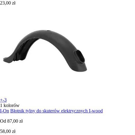
23,00 zł
+-3
1 kolorów
I-On
Błotnik tylny do skuterów elektrycznych I-wood
Od
87,00 zł
58,00 zł