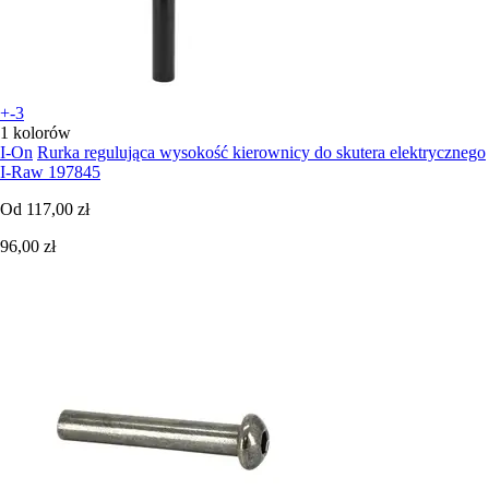
+-3
1 kolorów
I-On
Rurka regulująca wysokość kierownicy do skutera elektrycznego
I-Raw 197845
Od
117,00 zł
96,00 zł