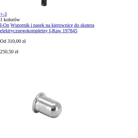
+-3
1 kolorów
I-On
Wspornik i pasek na kierownicę do skutera
elektrycznegokompletny I-Raw 197845
Od
310,00 zł
250,50 zł