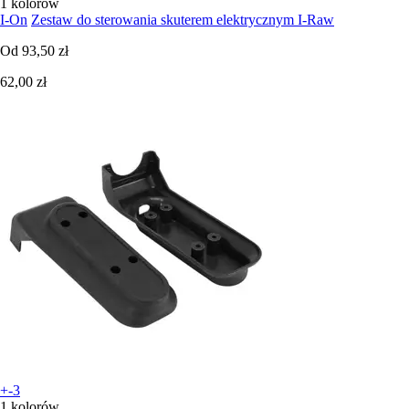
1 kolorów
I-On
Zestaw do sterowania skuterem elektrycznym I-Raw
Od
93,50 zł
62,00 zł
+-3
1 kolorów