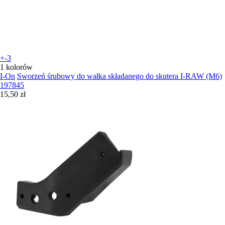
+-3
1 kolorów
I-On
Sworzeń śrubowy do wałka składanego do skutera I-RAW (M6)
197845
15,50 zł