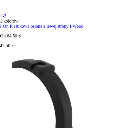
+-3
1 kolorów
I-On
Plastikowa osłona z lewej strony I-Wood
Od
64,50 zł
45,50 zł