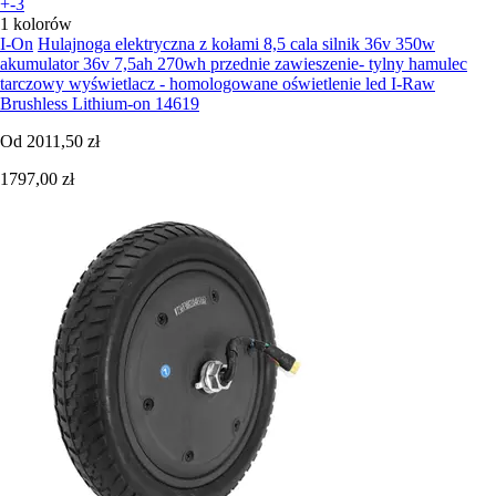
+-3
1 kolorów
I-On
Hulajnoga elektryczna z kołami 8,5 cala silnik 36v 350w
akumulator 36v 7,5ah 270wh przednie zawieszenie- tylny hamulec
tarczowy wyświetlacz - homologowane oświetlenie led I-Raw
Brushless Lithium-on 14619
Od
2011,50 zł
1797,00 zł