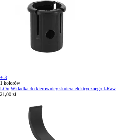
+-3
1 kolorów
I-On
Wkładka do kierownicy skutera elektrycznego I-Raw
21,00 zł