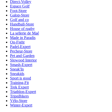
Direct-Volley
Espace Golf
Foot-Store
Galop-Store
Golf and co
Handball-Store
House of rugby
La sellerie de Maé
Made in Paradis
On-Fight
Padel-Expert
Pecheur-Store
Pet and Garden
Slowood Interior
Smash-Expert
Sneak'In
Sneakids
Sport is good
Training-Fit
Trek Expert
Triathlon-Expert
TripnBikers
Vélo-Store
Winter-Expert