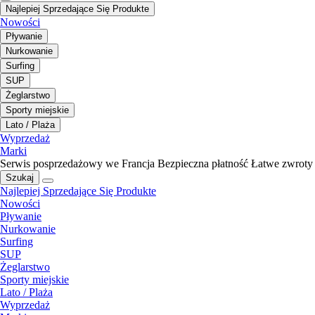
Najlepiej Sprzedające Się Produkte
Nowości
Pływanie
Nurkowanie
Surfing
SUP
Żeglarstwo
Sporty miejskie
Lato / Plaża
Wyprzedaż
Marki
Serwis posprzedażowy we Francja
Bezpieczna płatność
Łatwe zwroty
Szukaj
Najlepiej Sprzedające Się Produkte
Nowości
Pływanie
Nurkowanie
Surfing
SUP
Żeglarstwo
Sporty miejskie
Lato / Plaża
Wyprzedaż