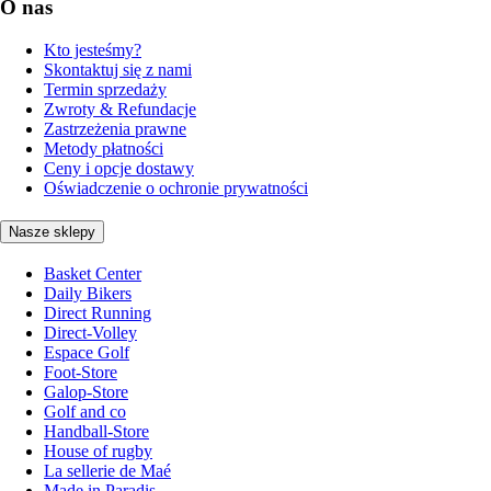
O nas
Kto jesteśmy?
Skontaktuj się z nami
Termin sprzedaży
Zwroty & Refundacje
Zastrzeżenia prawne
Metody płatności
Ceny i opcje dostawy
Oświadczenie o ochronie prywatności
Nasze sklepy
Basket Center
Daily Bikers
Direct Running
Direct-Volley
Espace Golf
Foot-Store
Galop-Store
Golf and co
Handball-Store
House of rugby
La sellerie de Maé
Made in Paradis