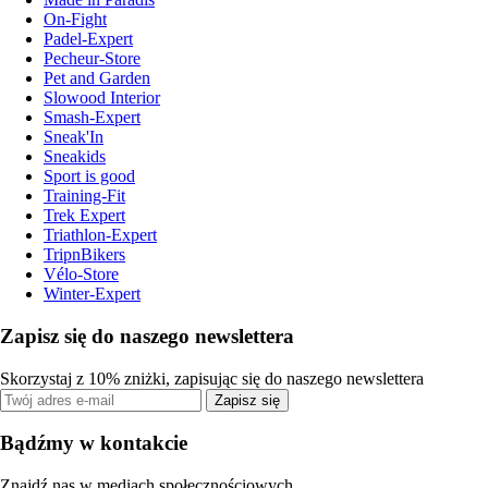
On-Fight
Padel-Expert
Pecheur-Store
Pet and Garden
Slowood Interior
Smash-Expert
Sneak'In
Sneakids
Sport is good
Training-Fit
Trek Expert
Triathlon-Expert
TripnBikers
Vélo-Store
Winter-Expert
Zapisz się do naszego newslettera
Skorzystaj z 10% zniżki, zapisując się do naszego newslettera
Zapisz się
Bądźmy w kontakcie
Znajdź nas w mediach społecznościowych