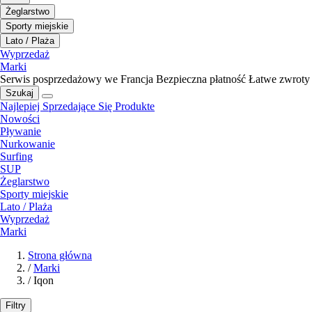
Żeglarstwo
Sporty miejskie
Lato / Plaża
Wyprzedaż
Marki
Serwis posprzedażowy we Francja
Bezpieczna płatność
Łatwe zwroty
Szukaj
Najlepiej Sprzedające Się Produkte
Nowości
Pływanie
Nurkowanie
Surfing
SUP
Żeglarstwo
Sporty miejskie
Lato / Plaża
Wyprzedaż
Marki
Strona główna
/
Marki
/
Iqon
Filtry