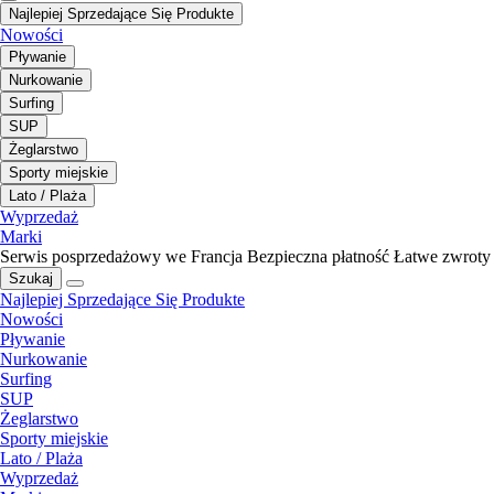
Najlepiej Sprzedające Się Produkte
Nowości
Pływanie
Nurkowanie
Surfing
SUP
Żeglarstwo
Sporty miejskie
Lato / Plaża
Wyprzedaż
Marki
Serwis posprzedażowy we Francja
Bezpieczna płatność
Łatwe zwroty
Szukaj
Najlepiej Sprzedające Się Produkte
Nowości
Pływanie
Nurkowanie
Surfing
SUP
Żeglarstwo
Sporty miejskie
Lato / Plaża
Wyprzedaż