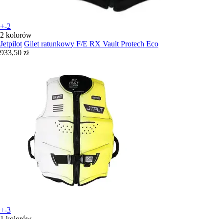
+-2
2 kolorów
Jetpilot
Gilet ratunkowy F/E RX Vault Protech Eco
933,50 zł
+-3
1 kolorów