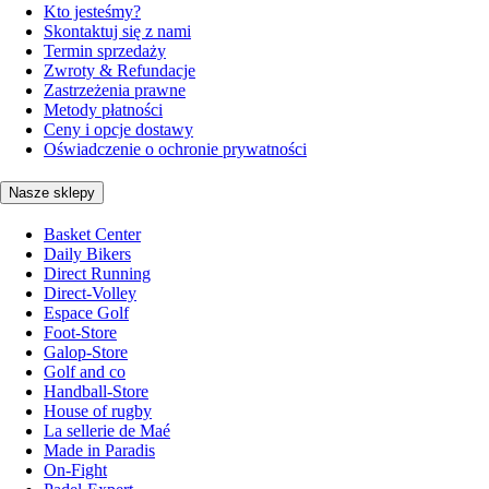
Kto jesteśmy?
Skontaktuj się z nami
Termin sprzedaży
Zwroty & Refundacje
Zastrzeżenia prawne
Metody płatności
Ceny i opcje dostawy
Oświadczenie o ochronie prywatności
Nasze sklepy
Basket Center
Daily Bikers
Direct Running
Direct-Volley
Espace Golf
Foot-Store
Galop-Store
Golf and co
Handball-Store
House of rugby
La sellerie de Maé
Made in Paradis
On-Fight