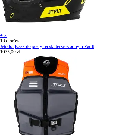
+-3
1 kolorów
Jetpilot
Kask do jazdy na skuterze wodnym Vault
1075,00 zł