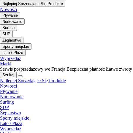
Najlepiej Sprzedające Się Produkte
Nowości
Pływanie
Nurkowanie
Surfing
SUP
Żeglarstwo
Sporty miejskie
Lato / Plaża
Wyprzedaż
Marki
Serwis posprzedażowy we Francja
Bezpieczna płatność
Łatwe zwroty
Szukaj
Najlepiej Sprzedające Się Produkte
Nowości
Pływanie
Nurkowanie
Surfing
SUP
Żeglarstwo
Sporty miejskie
Lato / Plaża
Wyprzedaż