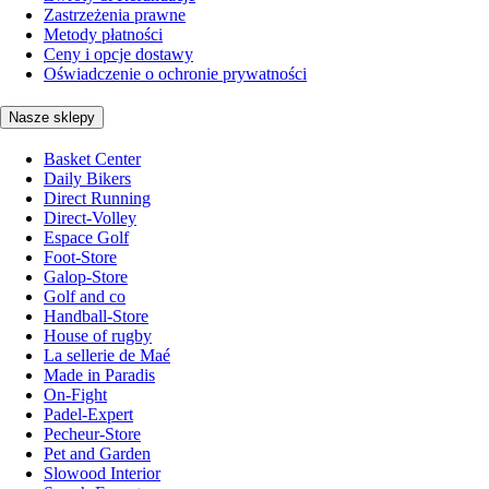
Zastrzeżenia prawne
Metody płatności
Ceny i opcje dostawy
Oświadczenie o ochronie prywatności
Nasze sklepy
Basket Center
Daily Bikers
Direct Running
Direct-Volley
Espace Golf
Foot-Store
Galop-Store
Golf and co
Handball-Store
House of rugby
La sellerie de Maé
Made in Paradis
On-Fight
Padel-Expert
Pecheur-Store
Pet and Garden
Slowood Interior