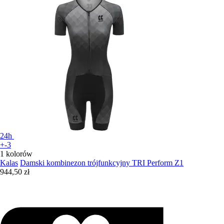
24h
+-3
1 kolorów
Kalas
Damski kombinezon trójfunkcyjny TRI Perform Z1
944,50 zł