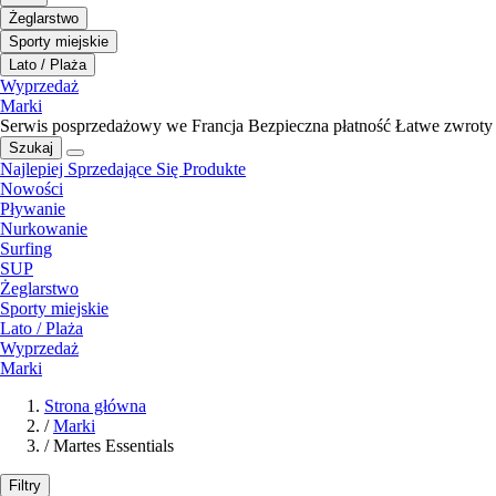
Żeglarstwo
Sporty miejskie
Lato / Plaża
Wyprzedaż
Marki
Serwis posprzedażowy we Francja
Bezpieczna płatność
Łatwe zwroty
Szukaj
Najlepiej Sprzedające Się Produkte
Nowości
Pływanie
Nurkowanie
Surfing
SUP
Żeglarstwo
Sporty miejskie
Lato / Plaża
Wyprzedaż
Marki
Strona główna
/
Marki
/
Martes Essentials
Filtry