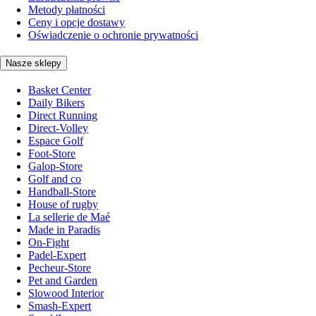
Metody płatności
Ceny i opcje dostawy
Oświadczenie o ochronie prywatności
Nasze sklepy
Basket Center
Daily Bikers
Direct Running
Direct-Volley
Espace Golf
Foot-Store
Galop-Store
Golf and co
Handball-Store
House of rugby
La sellerie de Maé
Made in Paradis
On-Fight
Padel-Expert
Pecheur-Store
Pet and Garden
Slowood Interior
Smash-Expert