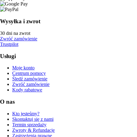
Wysyłka i zwrot
30 dni na zwrot
Zwróć zamówienie
Trustpilot
Usługi
Moje konto
Centrum pomocy
Śledź zamówienie
Zwróć zamówienie
Kody rabatowe
O nas
Kto jesteśmy?
Skontaktuj się z nami
Termin sprzedaży
Zwroty & Refundacje
Zastrzeżenia prawne