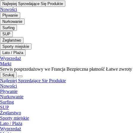
Najlepiej Sprzedające Się Produkte
Nowości
Pływanie
Nurkowanie
Surfing
SUP
Żeglarstwo
Sporty miejskie
Lato / Plaża
Wyprzedaż
Marki
Serwis posprzedażowy we Francja
Bezpieczna płatność
Łatwe zwroty
Szukaj
Najlepiej Sprzedające Się Produkte
Nowości
Pływanie
Nurkowanie
Surfing
SUP
Żeglarstwo
Sporty miejskie
Lato / Plaża
Wyprzedaż