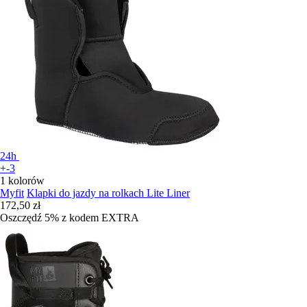
24h
+-3
1 kolorów
Myfit
Klapki do jazdy na rolkach Lite Liner
172,50 zł
Oszczędź 5%
z kodem
EXTRA