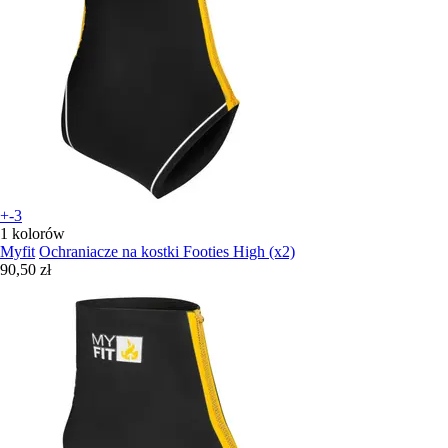
+-3
1 kolorów
Myfit
Ochraniacze na kostki Footies High (x2)
90,50 zł