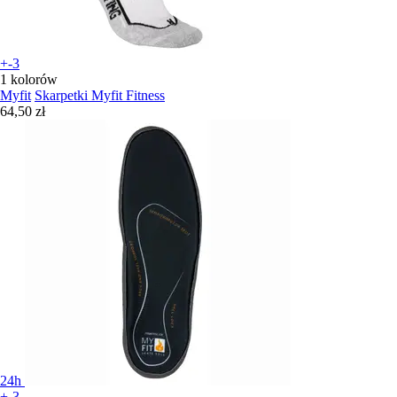
+-3
1 kolorów
Myfit
Skarpetki Myfit Fitness
64,50 zł
24h
+-3