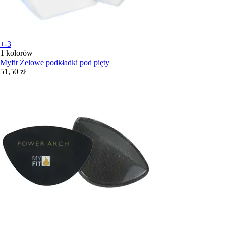
+-3
1 kolorów
Myfit
Żelowe podkładki pod pięty
51,50 zł