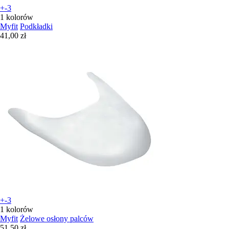
+-3
1 kolorów
Myfit
Podkładki
41,00 zł
+-3
1 kolorów
Myfit
Żelowe osłony palców
51,50 zł