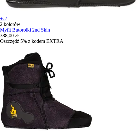
+-2
2 kolorów
Myfit
Butorolki 2nd Skin
388,00 zł
Oszczędź 5%
z kodem
EXTRA