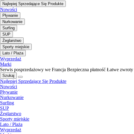
Najlepiej Sprzedające Się Produkte
Nowości
Pływanie
Nurkowanie
Surfing
SUP
Żeglarstwo
Sporty miejskie
Lato / Plaża
Wyprzedaż
Marki
Serwis posprzedażowy we Francja
Bezpieczna płatność
Łatwe zwroty
Szukaj
Najlepiej Sprzedające Się Produkte
Nowości
Pływanie
Nurkowanie
Surfing
SUP
Żeglarstwo
Sporty miejskie
Lato / Plaża
Wyprzedaż