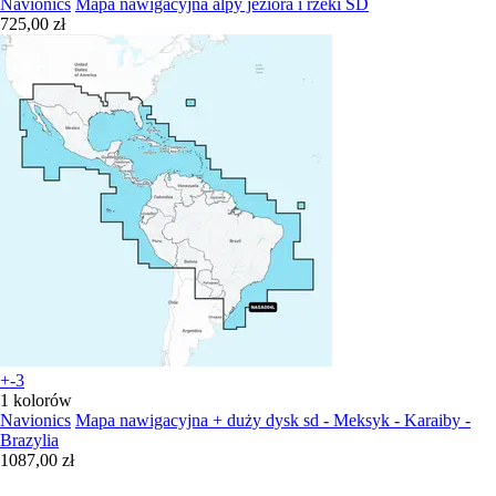
Navionics
Mapa nawigacyjna alpy jeziora i rzeki SD
725,00 zł
+-3
1 kolorów
Navionics
Mapa nawigacyjna + duży dysk sd - Meksyk - Karaiby -
Brazylia
1087,00 zł