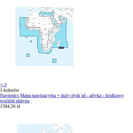
+-3
1 kolorów
Navionics
Mapa nawigacyjna + duży dysk sd - afryka - środkowy
wschód platyna
1584,50 zł