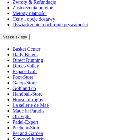
Zwroty & Refundacje
Zastrzeżenia prawne
Metody płatności
Ceny i opcje dostawy
Oświadczenie o ochronie prywatności
Nasze sklepy
Basket Center
Daily Bikers
Direct Running
Direct-Volley
Espace Golf
Foot-Store
Galop-Store
Golf and co
Handball-Store
House of rugby
La sellerie de Maé
Made in Paradis
On-Fight
Padel-Expert
Pecheur-Store
Pet and Garden
Slowood Interior