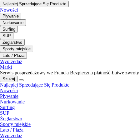
Najlepiej Sprzedające Się Produkte
Nowości
Pływanie
Nurkowanie
Surfing
SUP
Żeglarstwo
Sporty miejskie
Lato / Plaża
Wyprzedaż
Marki
Serwis posprzedażowy we Francja
Bezpieczna płatność
Łatwe zwroty
Szukaj
Najlepiej Sprzedające Się Produkte
Nowości
Pływanie
Nurkowanie
Surfing
SUP
Żeglarstwo
Sporty miejskie
Lato / Plaża
Wyprzedaż