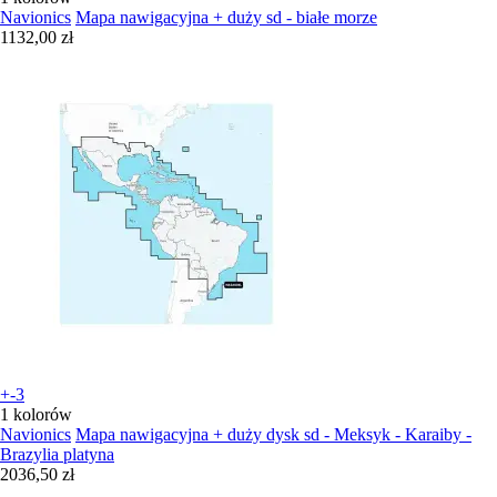
Navionics
Mapa nawigacyjna + duży sd - białe morze
1132,00 zł
+-3
1 kolorów
Navionics
Mapa nawigacyjna + duży dysk sd - Meksyk - Karaiby -
Brazylia platyna
2036,50 zł