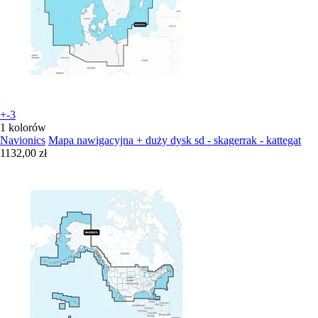
+-3
1 kolorów
Navionics
Mapa nawigacyjna + duży dysk sd - skagerrak - kattegat
1132,00 zł