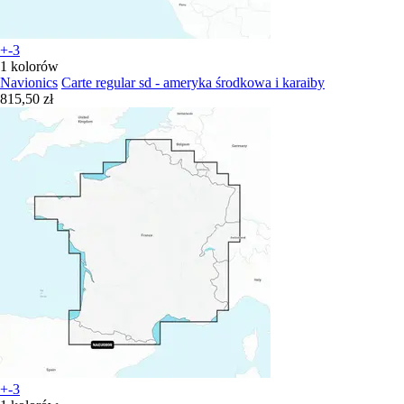
+-3
1 kolorów
Navionics
Carte regular sd - ameryka środkowa i karaiby
815,50 zł
+-3