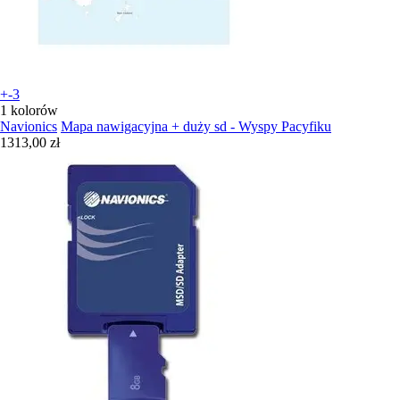
+-3
1 kolorów
Navionics
Mapa nawigacyjna + duży sd - Wyspy Pacyfiku
1313,00 zł