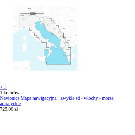
+-3
1 kolorów
Navionics
Mapa nawigacyjna+ zwykła sd - włochy - morze
adriatyckie
725,00 zł