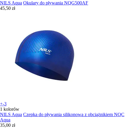
NILS Aqua
Okulary do pływania NQG500AF
45,50 zł
+-3
1 kolorów
NILS Aqua
Czepka do pływania silikonowa z obciążnikiem NQC
Aqua
35,00 zł