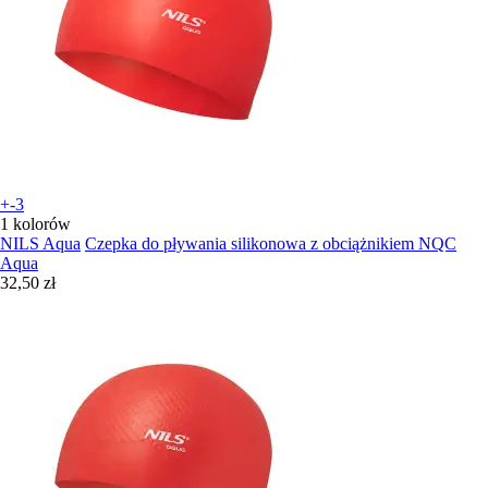
+-3
1 kolorów
NILS Aqua
Czepka do pływania silikonowa z obciążnikiem NQC
Aqua
32,50 zł