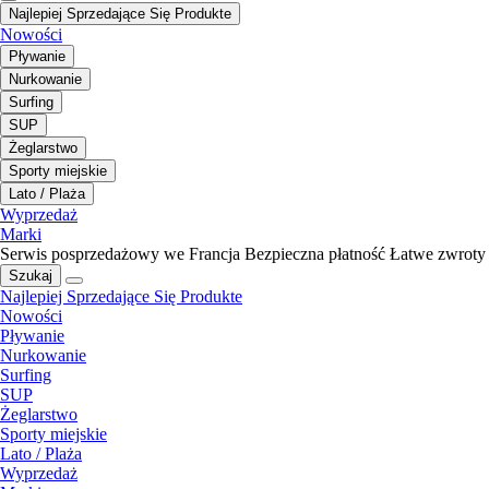
Najlepiej Sprzedające Się Produkte
Nowości
Pływanie
Nurkowanie
Surfing
SUP
Żeglarstwo
Sporty miejskie
Lato / Plaża
Wyprzedaż
Marki
Serwis posprzedażowy we Francja
Bezpieczna płatność
Łatwe zwroty
Szukaj
Najlepiej Sprzedające Się Produkte
Nowości
Pływanie
Nurkowanie
Surfing
SUP
Żeglarstwo
Sporty miejskie
Lato / Plaża
Wyprzedaż