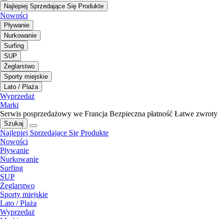
Najlepiej Sprzedające Się Produkte
Nowości
Pływanie
Nurkowanie
Surfing
SUP
Żeglarstwo
Sporty miejskie
Lato / Plaża
Wyprzedaż
Marki
Serwis posprzedażowy we Francja
Bezpieczna płatność
Łatwe zwroty
Szukaj
Najlepiej Sprzedające Się Produkte
Nowości
Pływanie
Nurkowanie
Surfing
SUP
Żeglarstwo
Sporty miejskie
Lato / Plaża
Wyprzedaż