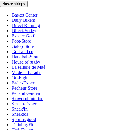
Nasze sklepy
Basket Center
Daily Bikers
Direct Running
Direct-Volley
Espace Golf
Foot-Store
Galop-Store
Golf and co
Handball-Store
House of rugby
La sellerie de Maé
Made in Paradis
On-Fight
Padel-Expert
Pecheur-Store
Pet and Garden
Slowood Interior
Smash-Expert
Sneak'In
Sneakids
Sport is good
Training-Fit
Trek Expert