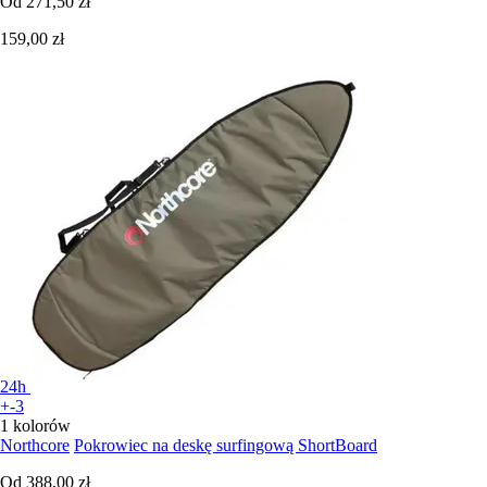
Od
271,50 zł
159,00 zł
24h
+-3
1 kolorów
Northcore
Pokrowiec na deskę surfingową ShortBoard
Od
388,00 zł