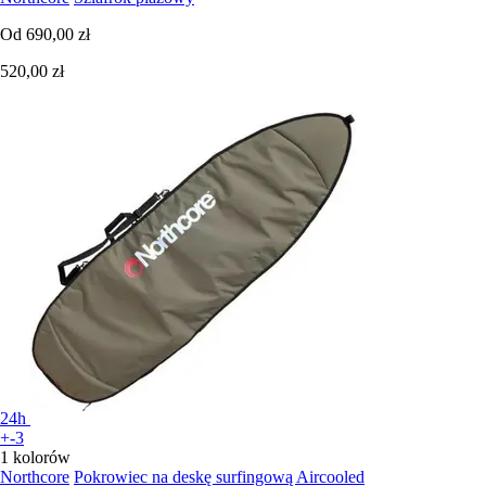
Od
690,00 zł
520,00 zł
24h
+-3
1 kolorów
Northcore
Pokrowiec na deskę surfingową Aircooled