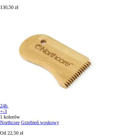
130,50 zł
24h
+-3
1 kolorów
Northcore
Grzebień woskowy
Od
22,50 zł