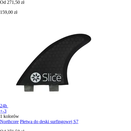
Od
271,50 zł
159,00 zł
24h
+-3
1 kolorów
Northcore
Płetwa do deski surfingowej S7