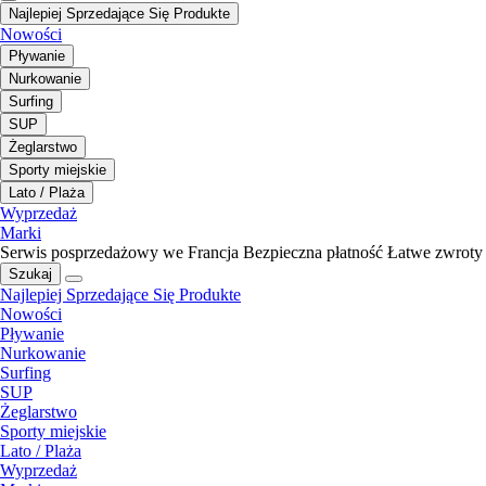
Najlepiej Sprzedające Się Produkte
Nowości
Pływanie
Nurkowanie
Surfing
SUP
Żeglarstwo
Sporty miejskie
Lato / Plaża
Wyprzedaż
Marki
Serwis posprzedażowy we Francja
Bezpieczna płatność
Łatwe zwroty
Szukaj
Najlepiej Sprzedające Się Produkte
Nowości
Pływanie
Nurkowanie
Surfing
SUP
Żeglarstwo
Sporty miejskie
Lato / Plaża
Wyprzedaż