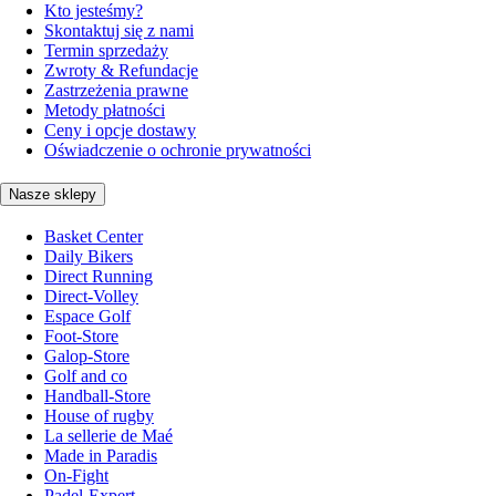
Kto jesteśmy?
Skontaktuj się z nami
Termin sprzedaży
Zwroty & Refundacje
Zastrzeżenia prawne
Metody płatności
Ceny i opcje dostawy
Oświadczenie o ochronie prywatności
Nasze sklepy
Basket Center
Daily Bikers
Direct Running
Direct-Volley
Espace Golf
Foot-Store
Galop-Store
Golf and co
Handball-Store
House of rugby
La sellerie de Maé
Made in Paradis
On-Fight
Padel-Expert