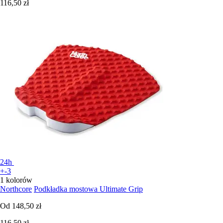
116,50 zł
24h
+-3
1 kolorów
Northcore
Podkładka mostowa Ultimate Grip
Od
148,50 zł
116,50 zł