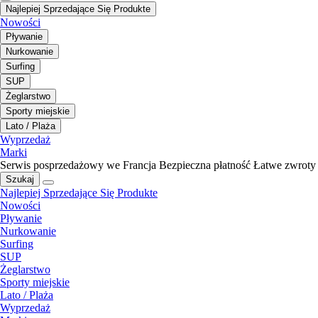
Najlepiej Sprzedające Się Produkte
Nowości
Pływanie
Nurkowanie
Surfing
SUP
Żeglarstwo
Sporty miejskie
Lato / Plaża
Wyprzedaż
Marki
Serwis posprzedażowy we Francja
Bezpieczna płatność
Łatwe zwroty
Szukaj
Najlepiej Sprzedające Się Produkte
Nowości
Pływanie
Nurkowanie
Surfing
SUP
Żeglarstwo
Sporty miejskie
Lato / Plaża
Wyprzedaż