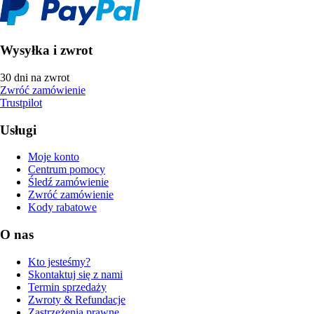
Wysyłka i zwrot
30 dni na zwrot
Zwróć zamówienie
Trustpilot
Usługi
Moje konto
Centrum pomocy
Śledź zamówienie
Zwróć zamówienie
Kody rabatowe
O nas
Kto jesteśmy?
Skontaktuj się z nami
Termin sprzedaży
Zwroty & Refundacje
Zastrzeżenia prawne