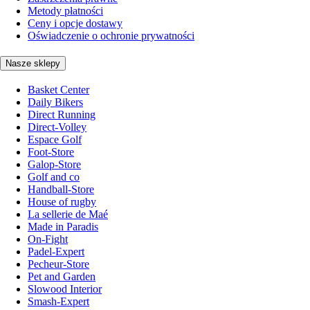
Metody płatności
Ceny i opcje dostawy
Oświadczenie o ochronie prywatności
Nasze sklepy
Basket Center
Daily Bikers
Direct Running
Direct-Volley
Espace Golf
Foot-Store
Galop-Store
Golf and co
Handball-Store
House of rugby
La sellerie de Maé
Made in Paradis
On-Fight
Padel-Expert
Pecheur-Store
Pet and Garden
Slowood Interior
Smash-Expert