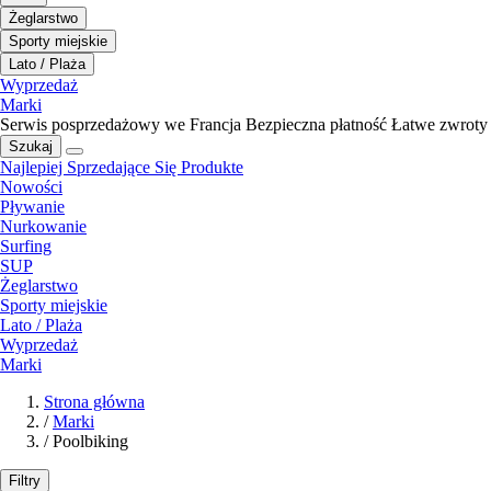
Żeglarstwo
Sporty miejskie
Lato / Plaża
Wyprzedaż
Marki
Serwis posprzedażowy we Francja
Bezpieczna płatność
Łatwe zwroty
Szukaj
Najlepiej Sprzedające Się Produkte
Nowości
Pływanie
Nurkowanie
Surfing
SUP
Żeglarstwo
Sporty miejskie
Lato / Plaża
Wyprzedaż
Marki
Strona główna
/
Marki
/
Poolbiking
Filtry